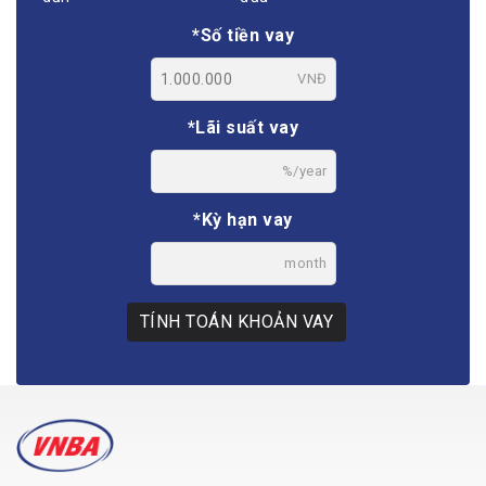
*Số tiền vay
VNĐ
*Lãi suất vay
%/year
*Kỳ hạn vay
month
TÍNH TOÁN KHOẢN VAY