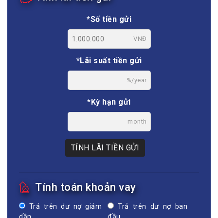
*Số tiền gửi
VNĐ
*Lãi suất tiền gửi
%/year
*Kỳ hạn gửi
month
TÍNH LÃI TIỀN GỬI
Tính toán khoản vay
Trả trên dư nợ giảm
Trả trên dư nợ ban
dần
đầu