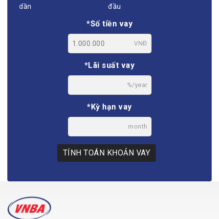
dần
đầu
*Số tiền vay
VNĐ
*Lãi suất vay
%/year
*Kỳ hạn vay
month
TÍNH TOÁN KHOẢN VAY