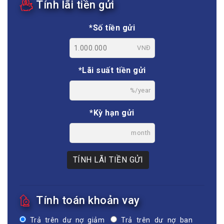
Tính lãi tiền gửi
*Số tiền gửi
VNĐ
*Lãi suất tiền gửi
%/year
*Kỳ hạn gửi
month
TÍNH LÃI TIỀN GỬI
Tính toán khoản vay
Trả trên dư nợ giảm
Trả trên dư nợ ban