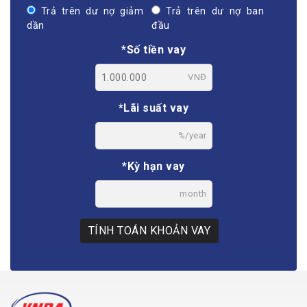
Trả trên dư nợ giảm
Trả trên dư nợ ban
dần
đầu
*Số tiền vay
VNĐ
*Lãi suất vay
%/year
*Kỳ hạn vay
month
TÍNH TOÁN KHOẢN VAY