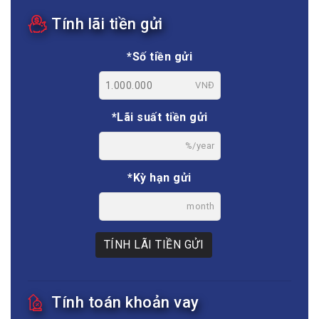
Tính lãi tiền gửi
*Số tiền gửi
VNĐ
*Lãi suất tiền gửi
%/year
*Kỳ hạn gửi
month
TÍNH LÃI TIỀN GỬI
Tính toán khoản vay