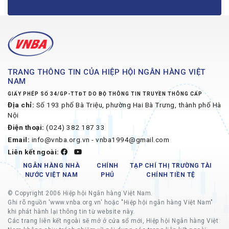
TRANG THÔNG TIN CỦA HIỆP HỘI NGÂN HÀNG VIỆT
NAM
GIẤY PHÉP SỐ 34/GP-TTĐT DO BỘ THÔNG TIN TRUYỀN THÔNG CẤP
Địa chỉ:
Số 193 phố Bà Triệu, phường Hai Bà Trưng, thành phố Hà
Nội
Điện thoại:
(024) 382 187 33
Email:
info@vnba.org.vn - vnba1994@gmail.com
Liên kết ngoài:
NGÂN HÀNG NHÀ
CHÍNH
TẠP CHÍ THỊ TRƯỜNG TÀI
NƯỚC VIỆT NAM
PHỦ
CHÍNH TIỀN TỆ
© Copyright 2006 Hiệp hội Ngân hàng Việt Nam.
Ghi rõ nguồn 'www.vnba.org.vn' hoặc "Hiệp hội ngân hàng Việt Nam"
khi phát hành lại thông tin từ website này.
Các trang liên kết ngoài sẽ mở ở cửa sổ mới, Hiệp hội Ngân hàng Việt