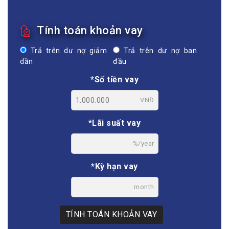
Tính toán khoản vay
Trả trên dư nợ giảm
Trả trên dư nợ ban
dần
đầu
*Số tiền vay
VNĐ
*Lãi suất vay
%/year
*Kỳ hạn vay
month
TÍNH TOÁN KHOẢN VAY