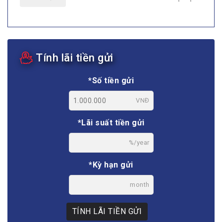
Tính lãi tiền gửi
*Số tiền gửi
VNĐ
*Lãi suất tiền gửi
%/year
*Kỳ hạn gửi
month
TÍNH LÃI TIỀN GỬI