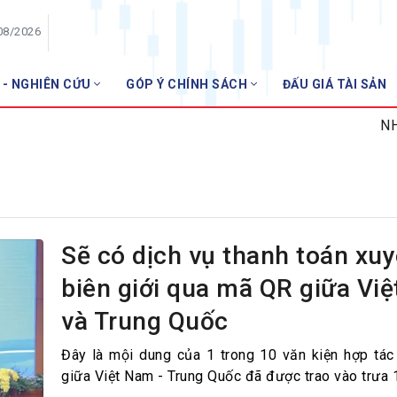
08/2026
 - NGHIÊN CỨU
GÓP Ý CHÍNH SÁCH
ĐẤU GIÁ TÀI SẢN
HỘI VIÊN
NHNN m
Danh sách hội viên
Gia nhập VNBA
 VNBA
 Tuần VNBA
Sẽ có dịch vụ thanh toán xu
biên giới qua mã QR giữa Vi
gân hàng
và Trung Quốc
t
Đây là mội dung của 1 trong 10 văn kiện hợp tác
giữa Việt Nam - Trung Quốc đã được trao vào trưa 