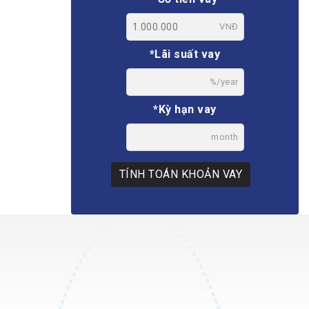
VNĐ
*Lãi suất vay
%/year
*Kỳ hạn vay
month
TÍNH TOÁN KHOẢN VAY