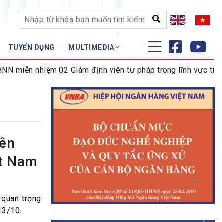
TUYỂN DỤNG
MULTIMEDIA
ĐÀO TẠO - NGHIÊN CỨU
iễn nhiệm 02 Giám định viên tư pháp trong lĩnh vực tiền tệ
Nghiệp vụ - Chứng chỉ
Tập huấn
yên
ệt Nam
 quan trọng
13/10.