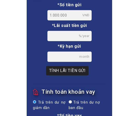
*Số tiền gửi
VNĐ
*Lãi suất tiền gửi
%/year
*Kỳ hạn gửi
month
TÍNH LÃI TIỀN GỬI
Tính toán khoản vay
Trả trên dư nợ
Trả trên dư nợ
giảm dần
ban đầu
*Số tiền vay