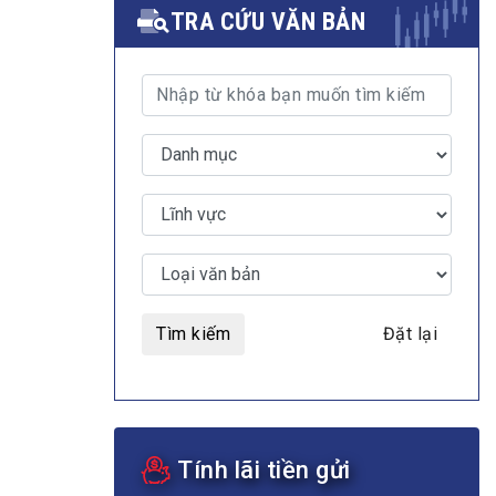
TRA CỨU VĂN BẢN
MULTIMEDIA
Video
E-magazines
Photos
Tìm kiếm
Đặt lại
Tính lãi tiền gửi