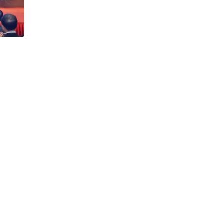
h Tiêu dùng
tài sản
oán –Thẻ
 trị
iệc làm
 SẢN
TUYỂN DỤNG