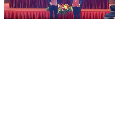
Tài chín
Bộ Chuẩn mực Đạo đức nghề nghiệp
Đấu giá 
Đối tác
Thanh t
Nhà quản
Cơ hội v
GÓP Ý CHÍNH SÁCH
ĐẤU GIÁ TÀI
Dự thảo luật
Tư vấn – Hỏi đáp
Tra cứu văn bản