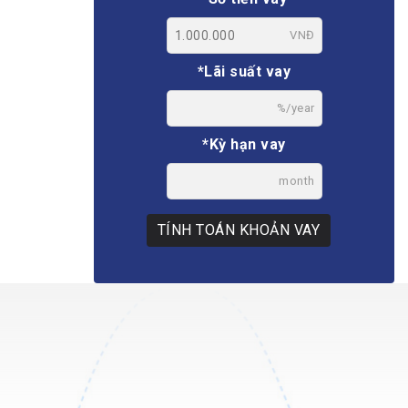
VNĐ
*Lãi suất vay
%/year
*Kỳ hạn vay
month
TÍNH TOÁN KHOẢN VAY