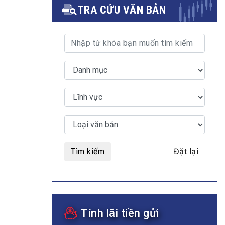
TRA CỨU VĂN BẢN
MULTIMEDIA
Video
E-magazines
Photos
Tìm kiếm
Đặt lại
Tính lãi tiền gửi