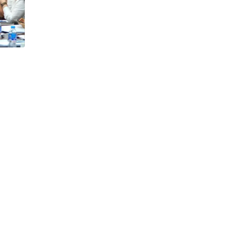
h Tiêu dùng
tài sản
oán –Thẻ
 trị
iệc làm
 SẢN
TUYỂN DỤNG