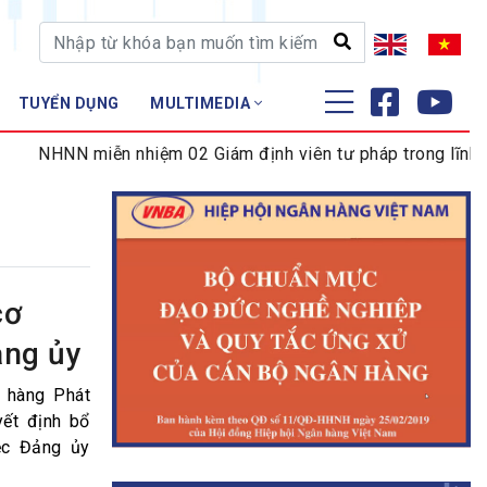
TUYỂN DỤNG
MULTIMEDIA
ĐÀO TẠO - NGHIÊN CỨU
NHNN miễn nhiệm 02 Giám định viên tư pháp trong lĩnh vực 
Nghiệp vụ - Chứng chỉ
Tập huấn
cơ
ảng ủy
n hàng Phát
yết định bổ
ệc Đảng ủy