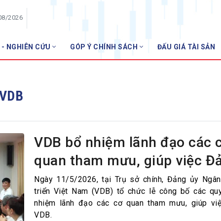
08/2026
 - NGHIÊN CỨU
GÓP Ý CHÍNH SÁCH
ĐẤU GIÁ TÀI SẢN
HỘI VIÊN
Danh sách hội viên
 VDB
Gia nhập VNBA
 VNBA
 Tuần VNBA
VDB bổ nhiệm lãnh đạo các 
quan tham mưu, giúp việc Đ
gân hàng
t
Ngày 11/5/2026, tại Trụ sở chính, Đảng ủy Ngâ
triển Việt Nam (VDB) tổ chức lễ công bố các qu
nhiệm lãnh đạo các cơ quan tham mưu, giúp vi
VDB.