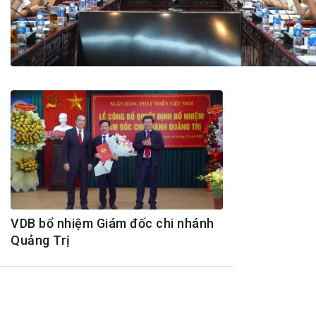
Tài chín
Bộ Chuẩn mực Đạo đức nghề nghiệp
Đấu giá 
Đối tác
Thanh t
Nhà quản
Cơ hội v
GÓP Ý CHÍNH SÁCH
ĐẤU GIÁ TÀI
Dự thảo luật
Tư vấn – Hỏi đáp
Tra cứu văn bản
VDB bổ nhiệm Giám đốc chi nhánh
Quảng Trị