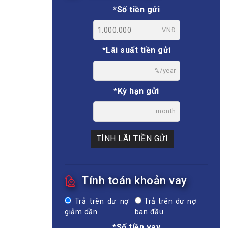
*Số tiền gửi
VNĐ
*Lãi suất tiền gửi
%/year
*Kỳ hạn gửi
month
TÍNH LÃI TIỀN GỬI
Tính toán khoản vay
Trả trên dư nợ
Trả trên dư nợ
giảm dần
ban đầu
*Số tiền vay