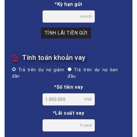
*Kỳ hạn gửi
month
TÍNH LÃI TIỀN GỬI
Tính toán khoản vay
Trả trên dư nợ giảm
Trả trên dư nợ ban
dần
đầu
*Số tiền vay
VNĐ
*Lãi suất vay
%/year