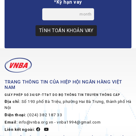
*Kỳ hạn vay
month
TÍNH TOÁN KHOẢN VAY
TRANG THÔNG TIN CỦA HIỆP HỘI NGÂN HÀNG VIỆT
NAM
GIẤY PHÉP SỐ 34/GP-TTĐT DO BỘ THÔNG TIN TRUYỀN THÔNG CẤP
Địa chỉ:
Số 193 phố Bà Triệu, phường Hai Bà Trưng, thành phố Hà
Nội
Điện thoại:
(024) 382 187 33
Email:
info@vnba.org.vn - vnba1994@gmail.com
Liên kết ngoài: