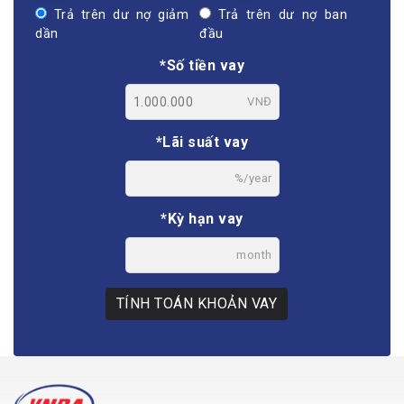
Trả trên dư nợ giảm
Trả trên dư nợ ban
dần
đầu
*Số tiền vay
VNĐ
*Lãi suất vay
%/year
*Kỳ hạn vay
month
TÍNH TOÁN KHOẢN VAY