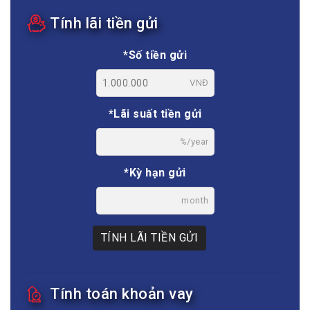
Tính lãi tiền gửi
*Số tiền gửi
VNĐ
*Lãi suất tiền gửi
%/year
*Kỳ hạn gửi
month
TÍNH LÃI TIỀN GỬI
Tính toán khoản vay