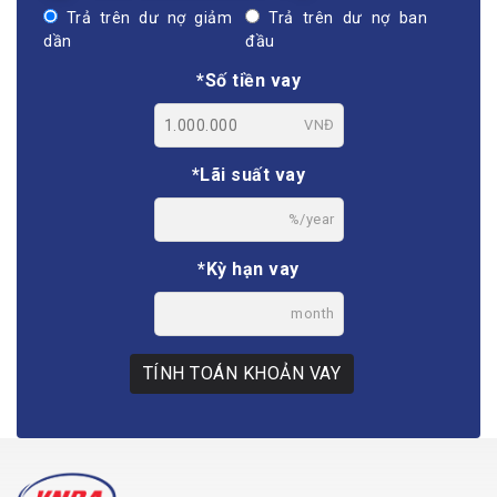
Trả trên dư nợ giảm
Trả trên dư nợ ban
dần
đầu
*Số tiền vay
VNĐ
*Lãi suất vay
%/year
*Kỳ hạn vay
month
TÍNH TOÁN KHOẢN VAY