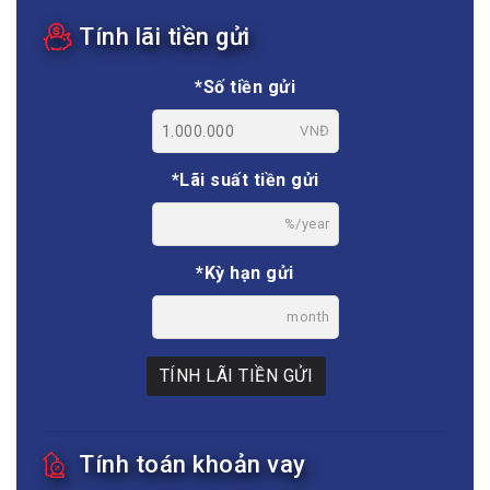
Tính lãi tiền gửi
*Số tiền gửi
VNĐ
*Lãi suất tiền gửi
%/year
*Kỳ hạn gửi
month
TÍNH LÃI TIỀN GỬI
Tính toán khoản vay