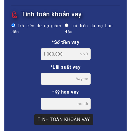
Tính toán khoản vay
Trả trên dư nợ giảm
Trả trên dư nợ ban
dần
đầu
*Số tiền vay
VNĐ
*Lãi suất vay
%/year
*Kỳ hạn vay
month
TÍNH TOÁN KHOẢN VAY