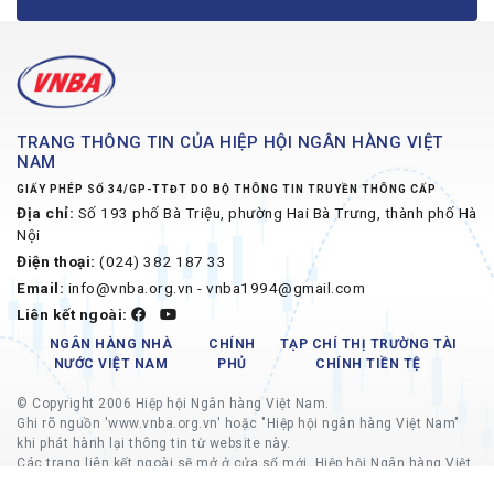
TRANG THÔNG TIN CỦA HIỆP HỘI NGÂN HÀNG VIỆT
NAM
GIẤY PHÉP SỐ 34/GP-TTĐT DO BỘ THÔNG TIN TRUYỀN THÔNG CẤP
Địa chỉ:
Số 193 phố Bà Triệu, phường Hai Bà Trưng, thành phố Hà
Nội
Điện thoại:
(024) 382 187 33
Email:
info@vnba.org.vn - vnba1994@gmail.com
Liên kết ngoài:
NGÂN HÀNG NHÀ
CHÍNH
TẠP CHÍ THỊ TRƯỜNG TÀI
NƯỚC VIỆT NAM
PHỦ
CHÍNH TIỀN TỆ
© Copyright 2006 Hiệp hội Ngân hàng Việt Nam.
Ghi rõ nguồn 'www.vnba.org.vn' hoặc "Hiệp hội ngân hàng Việt Nam"
khi phát hành lại thông tin từ website này.
Các trang liên kết ngoài sẽ mở ở cửa sổ mới, Hiệp hội Ngân hàng Việt
Nam không chịu trách nhiệm về nội dung các trang liên kết ngoài.