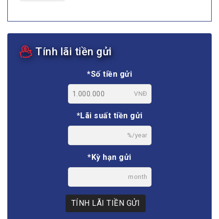
Tính lãi tiền gửi
*Số tiền gửi
VNĐ
*Lãi suất tiền gửi
%/year
*Kỳ hạn gửi
month
TÍNH LÃI TIỀN GỬI