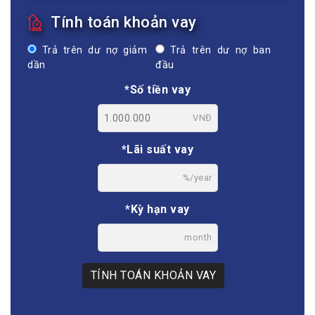
Tính toán khoản vay
Trả trên dư nợ giảm
Trả trên dư nợ ban
dần
đầu
*Số tiền vay
VNĐ
*Lãi suất vay
%/year
*Kỳ hạn vay
month
TÍNH TOÁN KHOẢN VAY