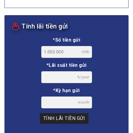
Tính lãi tiền gửi
*Số tiền gửi
VNĐ
*Lãi suất tiền gửi
%/year
*Kỳ hạn gửi
month
TÍNH LÃI TIỀN GỬI