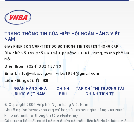
TRANG THÔNG TIN CỦA HIỆP HỘI NGÂN HÀNG VIỆT
NAM
GIẤY PHÉP SỐ 34/GP-TTĐT DO BỘ THÔNG TIN TRUYỀN THÔNG CẤP
Địa chỉ:
Số 193 phố Bà Triệu, phường Hai Bà Trưng, thành phố Hà
Nội
Điện thoại:
(024) 382 187 33
Email:
info@vnba.org.vn - vnba1994@gmail.com
Liên kết ngoài:
NGÂN HÀNG NHÀ
CHÍNH
TẠP CHÍ THỊ TRƯỜNG TÀI
NƯỚC VIỆT NAM
PHỦ
CHÍNH TIỀN TỆ
© Copyright 2006 Hiệp hội Ngân hàng Việt Nam.
Ghi rõ nguồn 'www.vnba.org.vn' hoặc "Hiệp hội ngân hàng Việt Nam"
khi phát hành lại thông tin từ website này.
Các trang liên kết ngoài sẽ mở ở cửa sổ mới, Hiệp hội Ngân hàng Việt
Nam không chịu trách nhiệm về nội dung các trang liên kết ngoài.