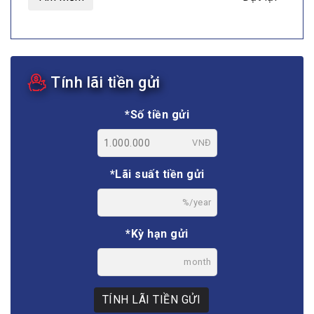
Tính lãi tiền gửi
*Số tiền gửi
VNĐ
*Lãi suất tiền gửi
%/year
*Kỳ hạn gửi
month
TÍNH LÃI TIỀN GỬI