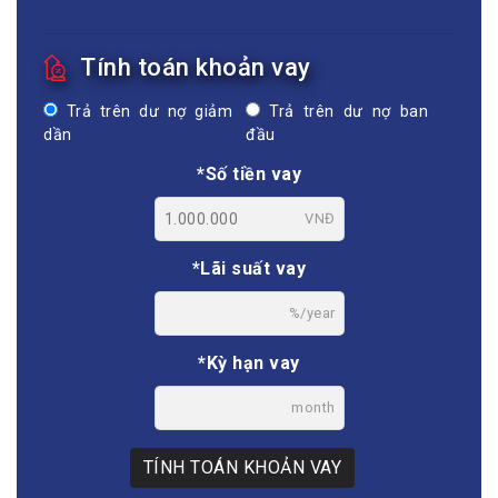
Tính toán khoản vay
Trả trên dư nợ giảm
Trả trên dư nợ ban
dần
đầu
*Số tiền vay
VNĐ
*Lãi suất vay
%/year
*Kỳ hạn vay
month
TÍNH TOÁN KHOẢN VAY