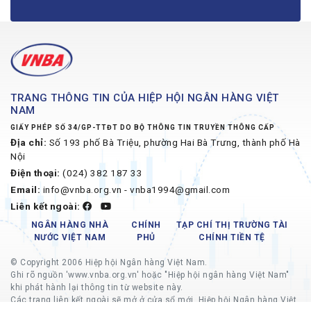
TRANG THÔNG TIN CỦA HIỆP HỘI NGÂN HÀNG VIỆT
NAM
GIẤY PHÉP SỐ 34/GP-TTĐT DO BỘ THÔNG TIN TRUYỀN THÔNG CẤP
Địa chỉ:
Số 193 phố Bà Triệu, phường Hai Bà Trưng, thành phố Hà
Nội
Điện thoại:
(024) 382 187 33
Email:
info@vnba.org.vn - vnba1994@gmail.com
Liên kết ngoài:
NGÂN HÀNG NHÀ
CHÍNH
TẠP CHÍ THỊ TRƯỜNG TÀI
NƯỚC VIỆT NAM
PHỦ
CHÍNH TIỀN TỆ
© Copyright 2006 Hiệp hội Ngân hàng Việt Nam.
Ghi rõ nguồn 'www.vnba.org.vn' hoặc "Hiệp hội ngân hàng Việt Nam"
khi phát hành lại thông tin từ website này.
Các trang liên kết ngoài sẽ mở ở cửa sổ mới, Hiệp hội Ngân hàng Việt