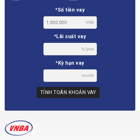
*Số tiền vay
VNĐ
*Lãi suất vay
%/year
*Kỳ hạn vay
month
TÍNH TOÁN KHOẢN VAY