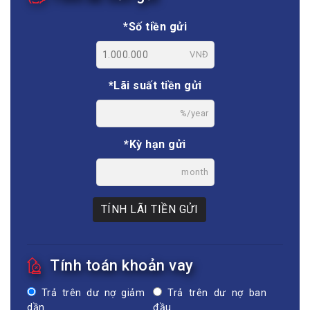
*Số tiền gửi
VNĐ
*Lãi suất tiền gửi
%/year
*Kỳ hạn gửi
month
TÍNH LÃI TIỀN GỬI
Tính toán khoản vay
Trả trên dư nợ giảm
Trả trên dư nợ ban
dần
đầu