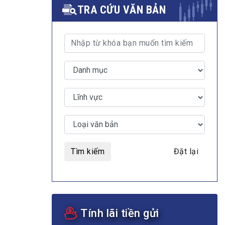
TRA CỨU VĂN BẢN
MULTIMEDIA
Video
E-magazines
Photos
Tìm kiếm
Đặt lại
Tính lãi tiền gửi