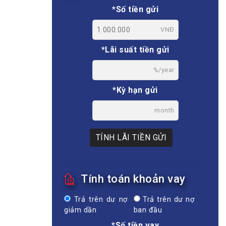
*Số tiền gửi
VNĐ
*Lãi suất tiền gửi
%/year
*Kỳ hạn gửi
month
TÍNH LÃI TIỀN GỬI
Tính toán khoản vay
Trả trên dư nợ
Trả trên dư nợ
giảm dần
ban đầu
*Số tiền vay