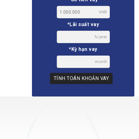
VNĐ
*Lãi suất vay
%/year
*Kỳ hạn vay
month
TÍNH TOÁN KHOẢN VAY