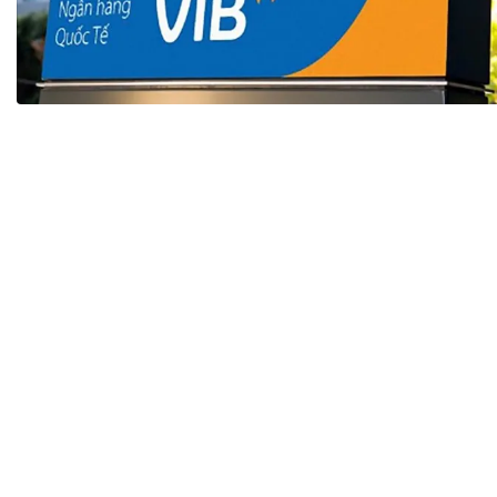
Tài chín
Bộ Chuẩn mực Đạo đức nghề nghiệp
Đấu giá 
Đối tác
Thanh t
Nhà quản
Cơ hội v
GÓP Ý CHÍNH SÁCH
ĐẤU GIÁ TÀI
Dự thảo luật
Tư vấn – Hỏi đáp
Tra cứu văn bản