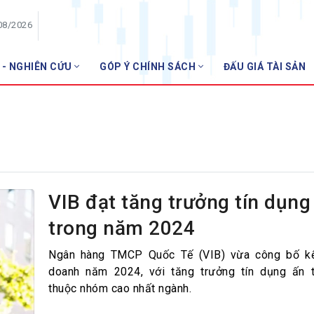
08/2026
 - NGHIÊN CỨU
GÓP Ý CHÍNH SÁCH
ĐẤU GIÁ TÀI SẢN
HỘI VIÊN
Danh sách hội viên
Gia nhập VNBA
 VNBA
 Tuần VNBA
VIB đạt tăng trưởng tín dụn
trong năm 2024
gân hàng
t
Ngân hàng TMCP Quốc Tế (VIB) vừa công bố kế
doanh năm 2024, với tăng trưởng tín dụng ấn 
thuộc nhóm cao nhất ngành.