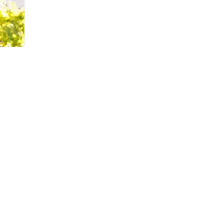
h Tiêu dùng
tài sản
oán –Thẻ
 trị
iệc làm
 SẢN
TUYỂN DỤNG