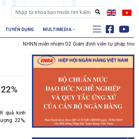
TUYỂN DỤNG
MULTIMEDIA
ĐÀO TẠO - NGHIÊN CỨU
NHNN miễn nhiệm 02 Giám định viên tư pháp trong lĩnh 
Nghiệp vụ - Chứng chỉ
Tập huấn
g 22%
t quả kinh
tượng 22%,