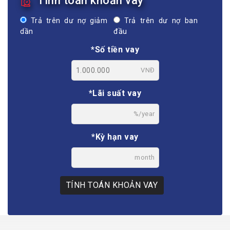
Tính toán khoản vay
Trả trên dư nợ giảm
Trả trên dư nợ ban
dần
đầu
*Số tiền vay
VNĐ
*Lãi suất vay
%/year
*Kỳ hạn vay
month
TÍNH TOÁN KHOẢN VAY