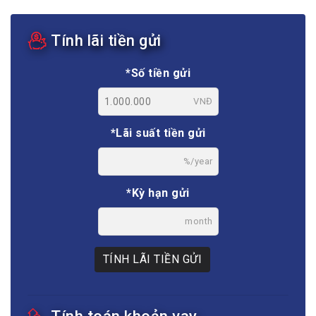
Tính lãi tiền gửi
*Số tiền gửi
VNĐ
*Lãi suất tiền gửi
%/year
*Kỳ hạn gửi
month
TÍNH LÃI TIỀN GỬI