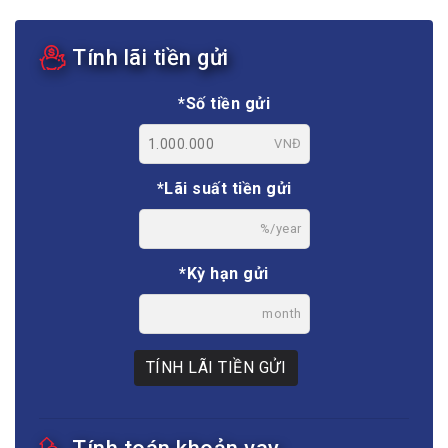
Tính lãi tiền gửi
*Số tiền gửi
VNĐ
*Lãi suất tiền gửi
%/year
*Kỳ hạn gửi
month
TÍNH LÃI TIỀN GỬI