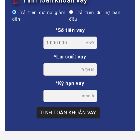
Tính toán khoản vay
Trả trên dư nợ giảm
Trả trên dư nợ ban
dần
đầu
*Số tiền vay
VNĐ
*Lãi suất vay
%/year
*Kỳ hạn vay
month
TÍNH TOÁN KHOẢN VAY