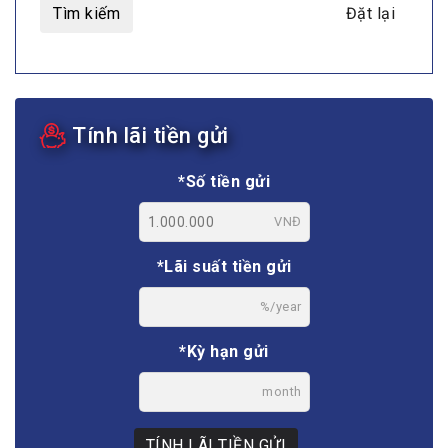
Tìm kiếm
Đặt lại
Tính lãi tiền gửi
*Số tiền gửi
VNĐ
*Lãi suất tiền gửi
%/year
*Kỳ hạn gửi
month
TÍNH LÃI TIỀN GỬI