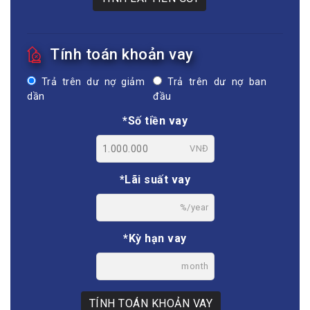
Tính toán khoản vay
Trả trên dư nợ giảm
Trả trên dư nợ ban
dần
đầu
*Số tiền vay
VNĐ
*Lãi suất vay
%/year
*Kỳ hạn vay
month
TÍNH TOÁN KHOẢN VAY