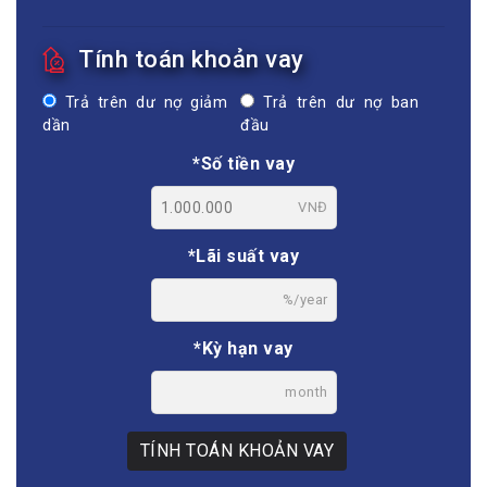
Tính toán khoản vay
Trả trên dư nợ giảm
Trả trên dư nợ ban
dần
đầu
*Số tiền vay
VNĐ
*Lãi suất vay
%/year
*Kỳ hạn vay
month
TÍNH TOÁN KHOẢN VAY