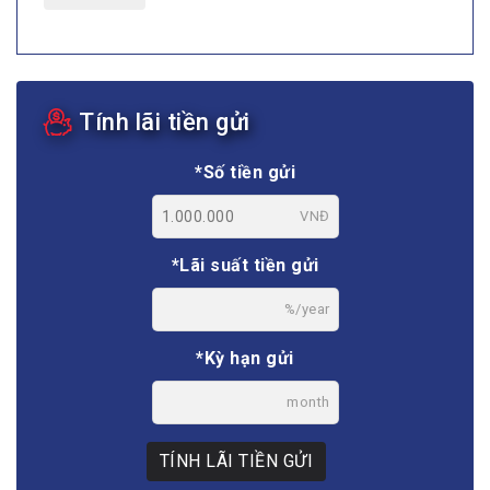
Tính lãi tiền gửi
*Số tiền gửi
VNĐ
*Lãi suất tiền gửi
%/year
*Kỳ hạn gửi
month
TÍNH LÃI TIỀN GỬI