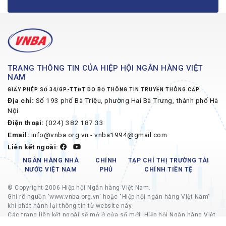
TRANG THÔNG TIN CỦA HIỆP HỘI NGÂN HÀNG VIỆT
NAM
GIẤY PHÉP SỐ 34/GP-TTĐT DO BỘ THÔNG TIN TRUYỀN THÔNG CẤP
Địa chỉ:
Số 193 phố Bà Triệu, phường Hai Bà Trưng, thành phố Hà
Nội
Điện thoại:
(024) 382 187 33
Email:
info@vnba.org.vn - vnba1994@gmail.com
Liên kết ngoài:
NGÂN HÀNG NHÀ
CHÍNH
TẠP CHÍ THỊ TRƯỜNG TÀI
NƯỚC VIỆT NAM
PHỦ
CHÍNH TIỀN TỆ
© Copyright 2006 Hiệp hội Ngân hàng Việt Nam.
Ghi rõ nguồn 'www.vnba.org.vn' hoặc "Hiệp hội ngân hàng Việt Nam"
khi phát hành lại thông tin từ website này.
Các trang liên kết ngoài sẽ mở ở cửa sổ mới, Hiệp hội Ngân hàng Việt
Nam không chịu trách nhiệm về nội dung các trang liên kết ngoài.