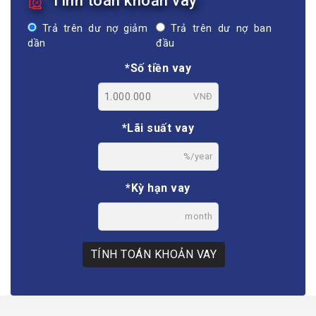
Tính toán khoản vay
Trả trên dư nợ giảm
Trả trên dư nợ ban
dần
đầu
*Số tiền vay
VNĐ
*Lãi suất vay
%/year
*Kỳ hạn vay
month
TÍNH TOÁN KHOẢN VAY