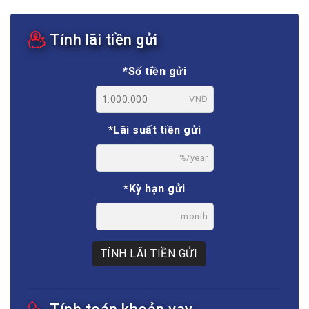
Tính lãi tiền gửi
*Số tiền gửi
VNĐ
*Lãi suất tiền gửi
%/year
*Kỳ hạn gửi
month
TÍNH LÃI TIỀN GỬI