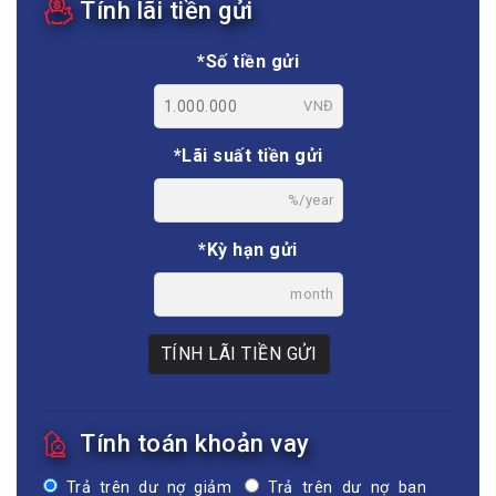
Tính lãi tiền gửi
*Số tiền gửi
VNĐ
*Lãi suất tiền gửi
%/year
*Kỳ hạn gửi
month
TÍNH LÃI TIỀN GỬI
Tính toán khoản vay
Trả trên dư nợ giảm
Trả trên dư nợ ban