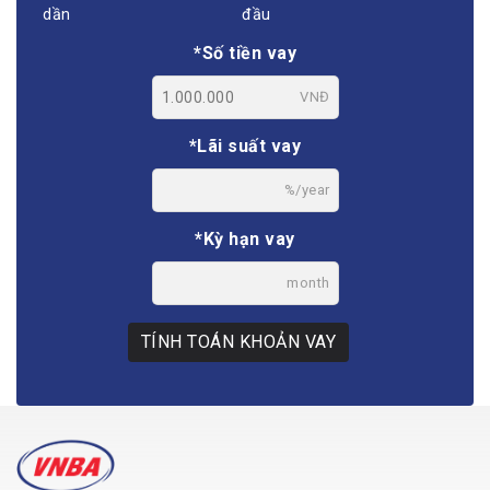
dần
đầu
*Số tiền vay
VNĐ
*Lãi suất vay
%/year
*Kỳ hạn vay
month
TÍNH TOÁN KHOẢN VAY