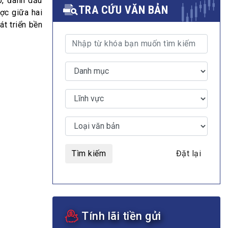
0, đánh dấu
TRA CỨU VĂN BẢN
ợc giữa hai
át triển bền
MULTIMEDIA
Video
E-magazines
Photos
Tìm kiếm
Đặt lại
Tính lãi tiền gửi