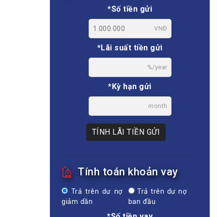
*Số tiền gửi
VNĐ
*Lãi suất tiền gửi
%/year
*Kỳ hạn gửi
month
TÍNH LÃI TIỀN GỬI
Tính toán khoản vay
Trả trên dư nợ
Trả trên dư nợ
giảm dần
ban đầu
*Số tiền vay