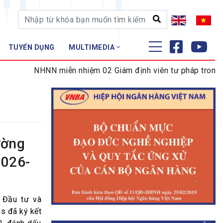
TUYỂN DỤNG
MULTIMEDIA
ĐÀO TẠO - NGHIÊN CỨU
NHNN miễn nhiệm 02 Giám định viên tư pháp trong lĩnh 
Nghiệp vụ - Chứng chỉ
Tập huấn
ường
2026-
 Đầu tư và
s đã ký kết