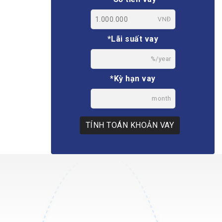
VNĐ
*Lãi suất vay
%/year
*Kỳ hạn vay
month
TÍNH TOÁN KHOẢN VAY