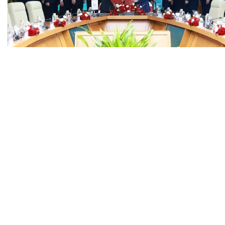
Tài chín
Bộ Chuẩn mực Đạo đức nghề nghiệp
Đấu giá 
Đối tác
Thanh t
Nhà quản
Cơ hội v
GÓP Ý CHÍNH SÁCH
ĐẤU GIÁ TÀI
Dự thảo luật
Tư vấn – Hỏi đáp
Tra cứu văn bản