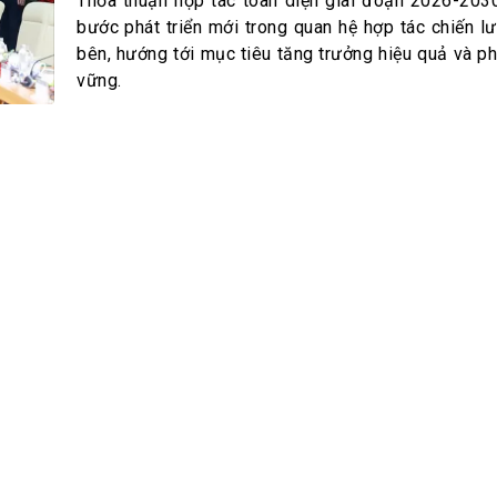
h Tiêu dùng
Thỏa thuận hợp tác toàn diện giai đoạn 2026-203
bước phát triển mới trong quan hệ hợp tác chiến lư
tài sản
bên, hướng tới mục tiêu tăng trưởng hiệu quả và ph
oán –Thẻ
vững.
 trị
iệc làm
 SẢN
TUYỂN DỤNG