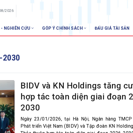
08/2026
 - NGHIÊN CỨU
GÓP Ý CHÍNH SÁCH
ĐẤU GIÁ TÀI SẢN
HỘI VIÊN
Danh sách hội viên
-2030
Gia nhập VNBA
 VNBA
 Tuần VNBA
BIDV và KN Holdings tăng c
hợp tác toàn diện giai đoạn 
gân hàng
2030
t
Ngày 23/01/2026, tại Hà Nội, Ngân hàng TMCP
Phát triển Việt Nam (BIDV) và Tập đoàn KN Holding