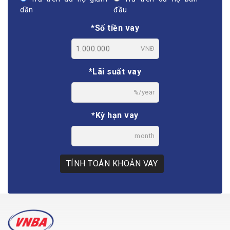
dần
đầu
*Số tiền vay
VNĐ
*Lãi suất vay
%/year
*Kỳ hạn vay
month
TÍNH TOÁN KHOẢN VAY