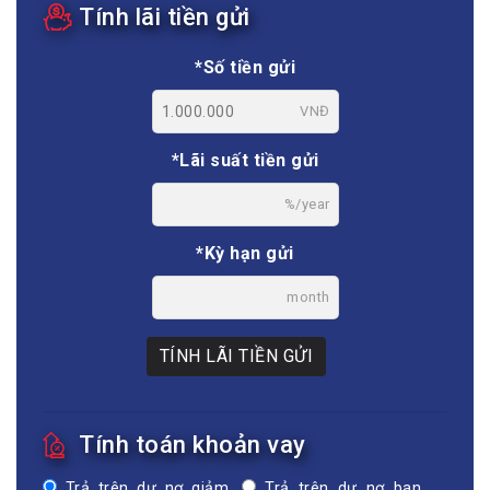
Tính lãi tiền gửi
*Số tiền gửi
VNĐ
*Lãi suất tiền gửi
%/year
*Kỳ hạn gửi
month
TÍNH LÃI TIỀN GỬI
Tính toán khoản vay
Trả trên dư nợ giảm
Trả trên dư nợ ban