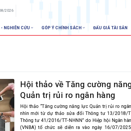
08/2026
 - NGHIÊN CỨU
GÓP Ý CHÍNH SÁCH
ĐẤU GIÁ TÀI SẢN
HỘI VIÊN
Danh sách hội viên
Gia nhập VNBA
 VNBA
 Tuần VNBA
Hội thảo về Tăng cường năng
Quản trị rủi ro ngân hàng
gân hàng
t
Hội thảo “Tăng cường năng lực Quản trị rủi ro ngâ
nhìn mới từ dự thảo sửa đổi Thông tư 13/2018/
Thông tư 41/2016/TT-NHNN” do Hiệp hội Ngân hà
(VNBA) tổ chức sẽ diễn ra vào ngày 16/07/2025