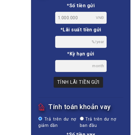
*Số tiền gửi
VNĐ
*Lãi suất tiền gửi
%/year
*Kỳ hạn gửi
month
TÍNH LÃI TIỀN GỬI
Tính toán khoản vay
Trả trên dư nợ
Trả trên dư nợ
giảm dần
ban đầu
*Số tiền vay