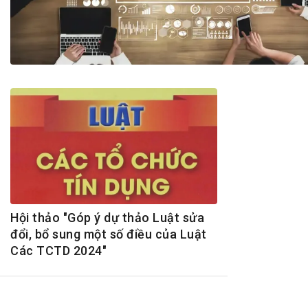
Tài chín
Bộ Chuẩn mực Đạo đức nghề nghiệp
Đấu giá 
Đối tác
Thanh t
Nhà quản
Cơ hội v
GÓP Ý CHÍNH SÁCH
ĐẤU GIÁ TÀI
Dự thảo luật
Tư vấn – Hỏi đáp
Tra cứu văn bản
Hội thảo "Góp ý dự thảo Luật sửa
đổi, bổ sung một số điều của Luật
Các TCTD 2024"