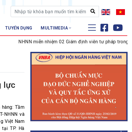
TUYỂN DỤNG
MULTIMEDIA
ĐÀO TẠO - NGHIÊN CỨU
NHNN miễn nhiệm 02 Giám định viên tư pháp trong lĩnh v
Nghiệp vụ - Chứng chỉ
Tập huấn
 lực
n hàng: Tầm
TT-NHNN và
ng Việt Nam
 tại TP. Hà