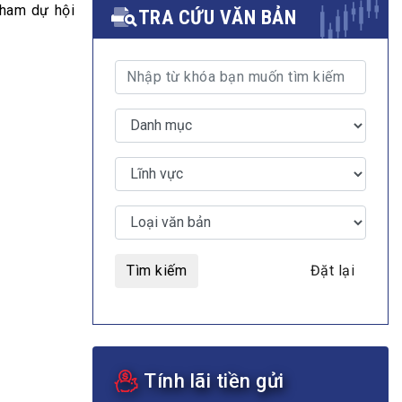
tham dự hội
TRA CỨU VĂN BẢN
MULTIMEDIA
Video
E-magazines
Photos
Tìm kiếm
Đặt lại
Tính lãi tiền gửi