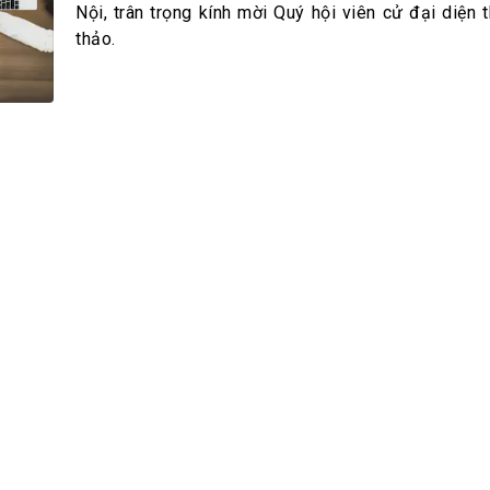
h Tiêu dùng
Nội, trân trọng kính mời Quý hội viên cử đại diện 
tài sản
thảo.
oán –Thẻ
 trị
iệc làm
 SẢN
TUYỂN DỤNG