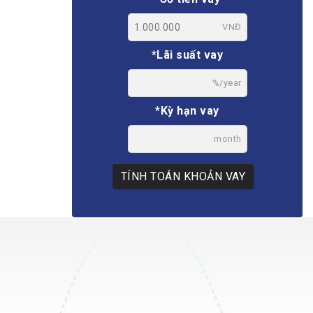
VNĐ
*Lãi suất vay
%/year
*Kỳ hạn vay
month
TÍNH TOÁN KHOẢN VAY