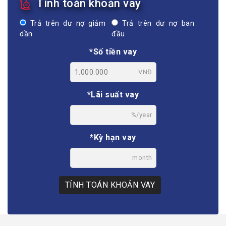
Tính toán khoản vay
Trả trên dư nợ giảm
Trả trên dư nợ ban
dần
đầu
*Số tiền vay
VNĐ
*Lãi suất vay
%/year
*Kỳ hạn vay
month
TÍNH TOÁN KHOẢN VAY