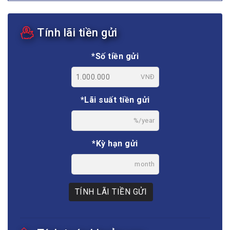
Tính lãi tiền gửi
*Số tiền gửi
VNĐ
*Lãi suất tiền gửi
%/year
*Kỳ hạn gửi
month
TÍNH LÃI TIỀN GỬI