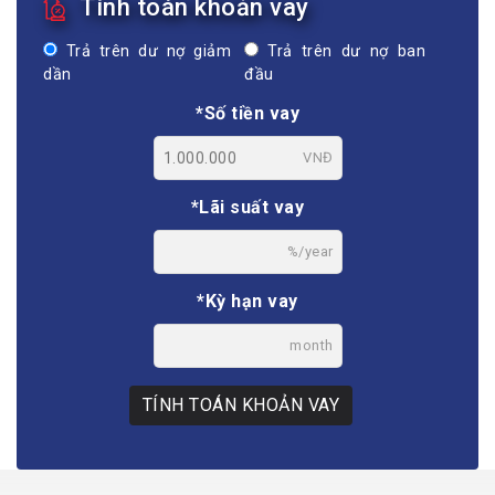
Tính toán khoản vay
Trả trên dư nợ giảm
Trả trên dư nợ ban
dần
đầu
*Số tiền vay
VNĐ
*Lãi suất vay
%/year
*Kỳ hạn vay
month
TÍNH TOÁN KHOẢN VAY