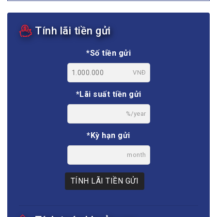
Tính lãi tiền gửi
*Số tiền gửi
VNĐ
*Lãi suất tiền gửi
%/year
*Kỳ hạn gửi
month
TÍNH LÃI TIỀN GỬI