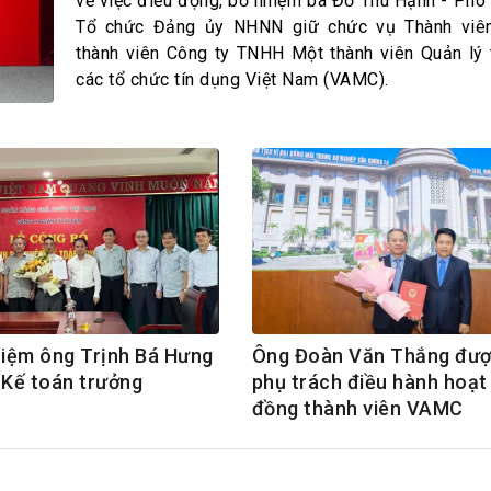
h Tiêu dùng
về việc điều động, bổ nhiệm bà Đỗ Thu Hạnh - Phó
Tổ chức Đảng ủy NHNN giữ chức vụ Thành viê
tài sản
thành viên Công ty TNHH Một thành viên Quản lý 
oán –Thẻ
các tổ chức tín dụng Việt Nam (VAMC).
 trị
iệc làm
 SẢN
TUYỂN DỤNG
iệm ông Trịnh Bá Hưng
Ông Đoàn Văn Thắng đượ
 Kế toán trưởng
phụ trách điều hành hoạt
đồng thành viên VAMC