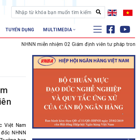
TUYỂN DỤNG
MULTIMEDIA
ĐÀO TẠO - NGHIÊN CỨU
NHNN miễn nhiệm 02 Giám định viên tư pháp trong lĩnh v
Nghiệp vụ - Chứng chỉ
Tập huấn
ệm
iên
c Việt Nam
g đốc NHNN