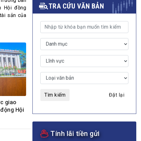
 Trưởng ban
TRA CỨU VĂN BẢN
n Hội đồng
tài sản của
MULTIMEDIA
Video
E-magazines
Photos
Tìm kiếm
Đặt lại
c giao
 động Hội
Tính lãi tiền gửi