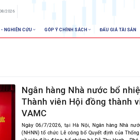
/08/2026
 - NGHIÊN CỨU
GÓP Ý CHÍNH SÁCH
ĐẤU GIÁ TÀI SẢN
HỘI VIÊN
Danh sách hội viên
Gia nhập VNBA
 VNBA
 Tuần VNBA
Ngân hàng Nhà nước bổ nhi
Thành viên Hội đồng thành v
gân hàng
VAMC
t
Ngày 06/7/2026, tại Hà Nội, Ngân hàng Nhà nướ
(NHNN) tổ chức Lễ công bố Quyết định của Thốn