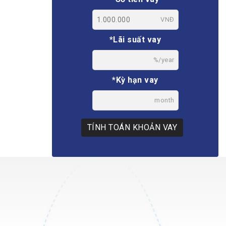
VNĐ
*Lãi suất vay
%/year
*Kỳ hạn vay
month
TÍNH TOÁN KHOẢN VAY