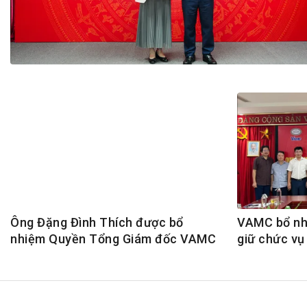
Tài chín
Bộ Chuẩn mực Đạo đức nghề nghiệp
Đấu giá 
Đối tác
Thanh t
Nhà quản
Cơ hội v
GÓP Ý CHÍNH SÁCH
ĐẤU GIÁ TÀI
Dự thảo luật
Tư vấn – Hỏi đáp
Tra cứu văn bản
Ông Đặng Đình Thích được bổ
VAMC bổ nh
nhiệm Quyền Tổng Giám đốc VAMC
giữ chức vụ