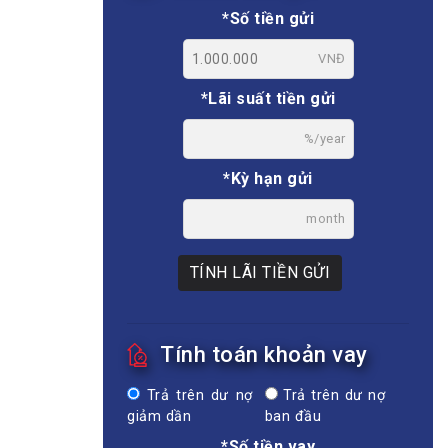
*Số tiền gửi
VNĐ
*Lãi suất tiền gửi
%/year
*Kỳ hạn gửi
month
TÍNH LÃI TIỀN GỬI
Tính toán khoản vay
Trả trên dư nợ
Trả trên dư nợ
giảm dần
ban đầu
*Số tiền vay