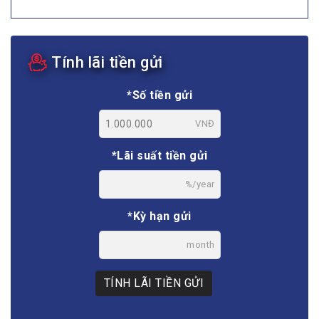
Tính lãi tiền gửi
*Số tiền gửi
VNĐ
*Lãi suất tiền gửi
%/year
*Kỳ hạn gửi
month
TÍNH LÃI TIỀN GỬI