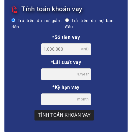
Tính toán khoản vay
Trả trên dư nợ giảm
Trả trên dư nợ ban
dần
đầu
*Số tiền vay
VNĐ
*Lãi suất vay
%/year
*Kỳ hạn vay
month
TÍNH TOÁN KHOẢN VAY