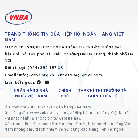
TRANG THÔNG TIN CỦA HIỆP HỘI NGÂN HÀNG VIỆT
NAM
GIẤY PHÉP SỐ 34/GP-TTĐT DO BỘ THÔNG TIN TRUYỀN THÔNG CẤP
Địa chỉ:
Số 193 phố Bà Triệu, phường Hai Bà Trưng, thành phố Hà
Nội
Điện thoại:
(024) 382 187 33
Email:
info@vnba.org.vn - vnba1994@gmail.com
Liên kết ngoài:
NGÂN HÀNG NHÀ
CHÍNH
TẠP CHÍ THỊ TRƯỜNG TÀI
NƯỚC VIỆT NAM
PHỦ
CHÍNH TIỀN TỆ
© Copyright 2006 Hiệp hội Ngân hàng Việt Nam.
Ghi rõ nguồn 'www.vnba.org.vn' hoặc "Hiệp hội ngân hàng Việt Nam"
khi phát hành lại thông tin từ website này.
Các trang liên kết ngoài sẽ mở ở cửa sổ mới, Hiệp hội Ngân hàng Việt
Nam không chịu trách nhiệm về nội dung các trang liên kết ngoài.