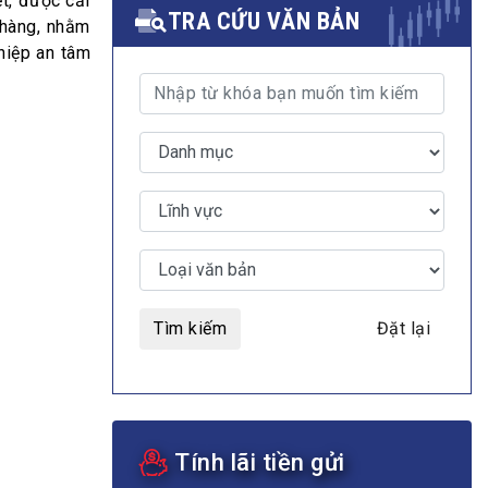
t, được cải
TRA CỨU VĂN BẢN
 hàng, nhằm
hiệp an tâm
MULTIMEDIA
Video
E-magazines
Photos
Tìm kiếm
Đặt lại
Tính lãi tiền gửi