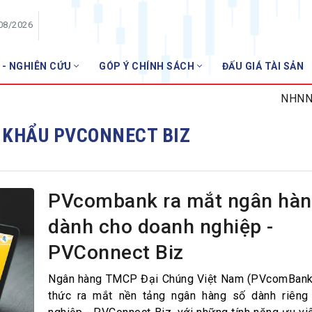
/08/2026
 - NGHIÊN CỨU
GÓP Ý CHÍNH SÁCH
ĐẤU GIÁ TÀI SẢN
HỘI VIÊN
NHNN miễn
Danh sách hội viên
 KHẨU PVCONNECT BIZ
Gia nhập VNBA
 VNBA
 Tuần VNBA
PVcombank ra mắt ngân hàn
dành cho doanh nghiệp -
gân hàng
PVConnect Biz
t
Ngân hàng TMCP Đại Chúng Việt Nam (PVcomBank)
thức ra mắt nền tảng ngân hàng số dành riêng