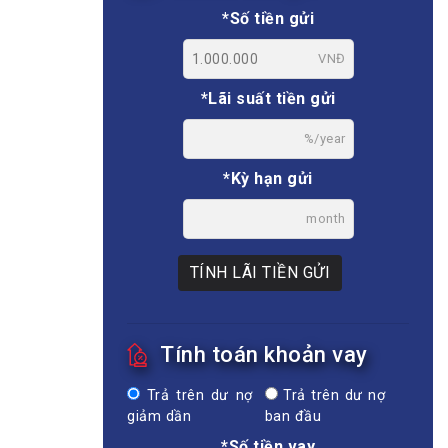
*Số tiền gửi
VNĐ
*Lãi suất tiền gửi
%/year
*Kỳ hạn gửi
month
TÍNH LÃI TIỀN GỬI
Tính toán khoản vay
Trả trên dư nợ
Trả trên dư nợ
giảm dần
ban đầu
*Số tiền vay