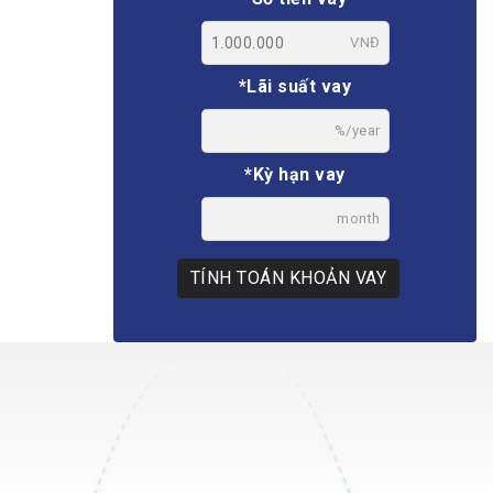
VNĐ
*Lãi suất vay
%/year
*Kỳ hạn vay
month
TÍNH TOÁN KHOẢN VAY