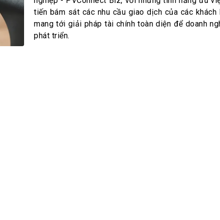
h Tiêu dùng
nghiệp - PVConnect Biz, với những tính năng ưu việ
tiến bám sát các nhu cầu giao dịch của các khách
tài sản
mang tới giải pháp tài chính toàn diện để doanh ng
oán –Thẻ
phát triển.
 trị
iệc làm
 SẢN
TUYỂN DỤNG