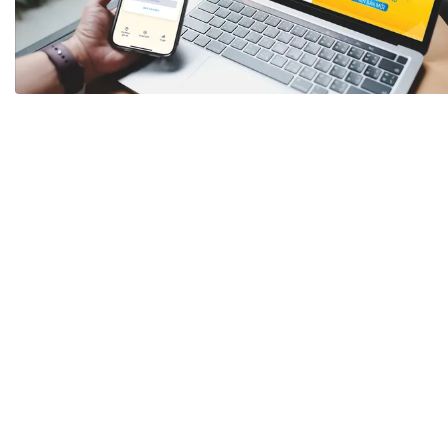
Tài chín
Bộ Chuẩn mực Đạo đức nghề nghiệp
Đấu giá 
Đối tác
Thanh t
Nhà quản
Cơ hội v
GÓP Ý CHÍNH SÁCH
ĐẤU GIÁ TÀI
Dự thảo luật
Tư vấn – Hỏi đáp
Tra cứu văn bản