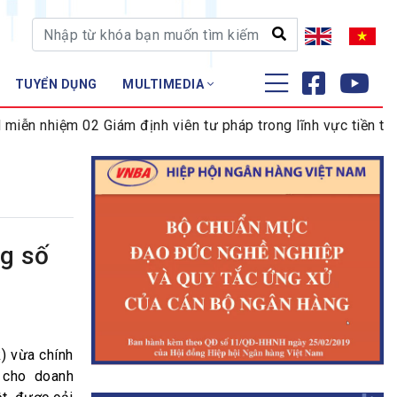
TUYỂN DỤNG
MULTIMEDIA
ĐÀO TẠO - NGHIÊN CỨU
 nhiệm 02 Giám định viên tư pháp trong lĩnh vực tiền tệ và 
Nghiệp vụ - Chứng chỉ
Tập huấn
g số
 vừa chính
 cho doanh