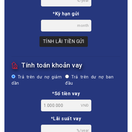
%/year
*Kỳ hạn gửi
month
TÍNH LÃI TIỀN GỬI
Tính toán khoản vay
Trả trên dư nợ giảm
Trả trên dư nợ ban
dần
đầu
*Số tiền vay
VNĐ
*Lãi suất vay
%/year