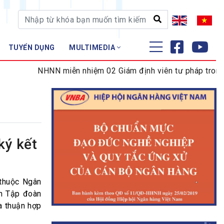
TUYỂN DỤNG
MULTIMEDIA
ĐÀO TẠO - NGHIÊN CỨU
NHNN miễn nhiệm 02 Giám định viên tư pháp trong lĩnh
Nghiệp vụ - Chứng chỉ
Tập huấn
ký kết
 thuộc Ngân
ần Tập đoàn
a thuận hợp