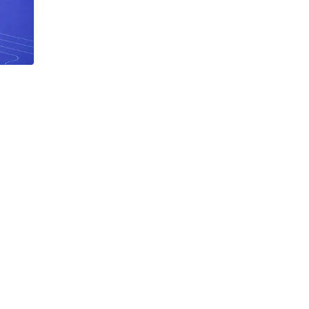
h Tiêu dùng
tài sản
oán –Thẻ
 trị
iệc làm
 SẢN
TUYỂN DỤNG