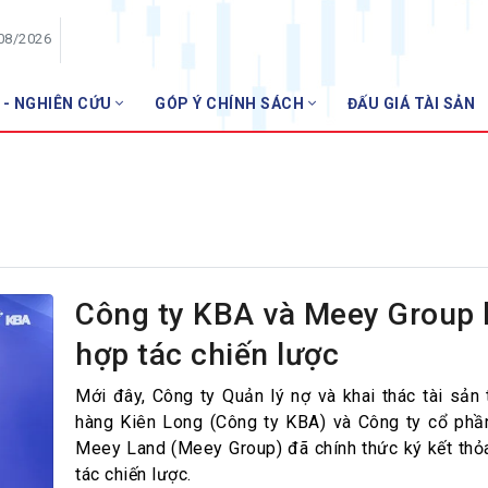
/08/2026
 - NGHIÊN CỨU
GÓP Ý CHÍNH SÁCH
ĐẤU GIÁ TÀI SẢN
HỘI VIÊN
Danh sách hội viên
Gia nhập VNBA
 VNBA
 Tuần VNBA
Công ty KBA và Meey Group 
hợp tác chiến lược
gân hàng
t
Mới đây, Công ty Quản lý nợ và khai thác tài sản
hàng Kiên Long (Công ty KBA) và Công ty cổ ph
Meey Land (Meey Group) đã chính thức ký kết thỏ
tác chiến lược.