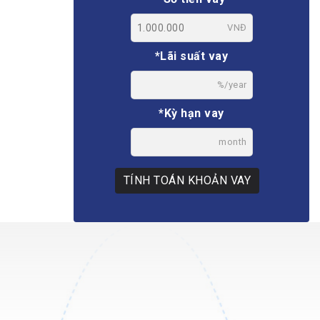
VNĐ
*Lãi suất vay
%/year
*Kỳ hạn vay
month
TÍNH TOÁN KHOẢN VAY