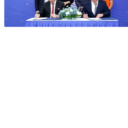
Tài chín
Bộ Chuẩn mực Đạo đức nghề nghiệp
Đấu giá 
Đối tác
Thanh t
Nhà quản
Cơ hội v
GÓP Ý CHÍNH SÁCH
ĐẤU GIÁ TÀI
Dự thảo luật
Tư vấn – Hỏi đáp
Tra cứu văn bản