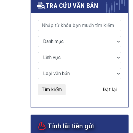
TRA CỨU VĂN BẢN
MULTIMEDIA
Video
E-magazines
Photos
Tìm kiếm
Đặt lại
Tính lãi tiền gửi