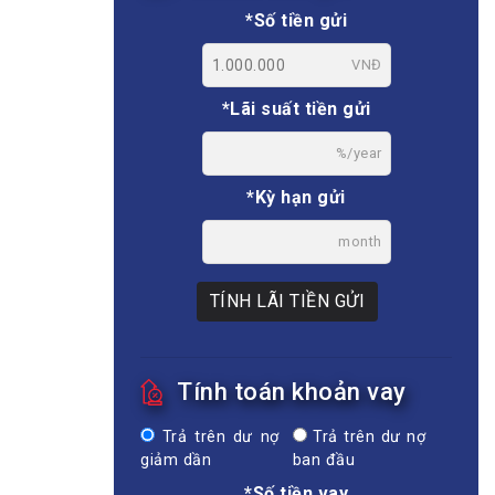
*Số tiền gửi
VNĐ
*Lãi suất tiền gửi
%/year
*Kỳ hạn gửi
month
TÍNH LÃI TIỀN GỬI
Tính toán khoản vay
Trả trên dư nợ
Trả trên dư nợ
giảm dần
ban đầu
*Số tiền vay