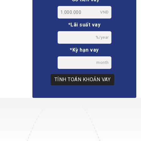
VNĐ
*Lãi suất vay
%/year
*Kỳ hạn vay
month
TÍNH TOÁN KHOẢN VAY