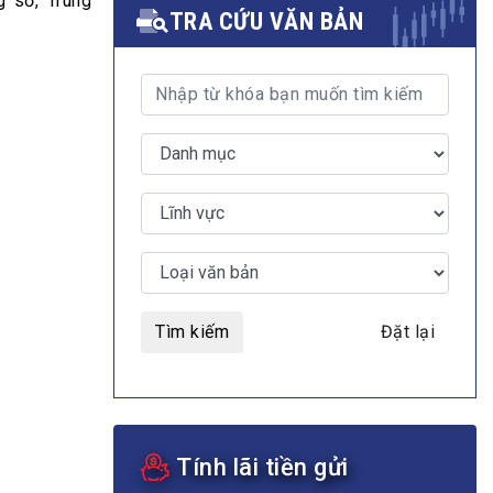
 số, Trung
TRA CỨU VĂN BẢN
MULTIMEDIA
Video
E-magazines
Photos
Tìm kiếm
Đặt lại
Tính lãi tiền gửi