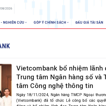
/08/2026
 - NGHIÊN CỨU
GÓP Ý CHÍNH SÁCH
ĐẤU GIÁ TÀI SẢN
HỘI VIÊN
Danh sách hội viên
ANK
Gia nhập VNBA
 VNBA
 Tuần VNBA
Vietcombank bổ nhiệm lãnh
Trung tâm Ngân hàng số và 
gân hàng
tâm Công nghệ thông tin
t
Ngày 18/11/2024, Ngân hàng TMCP Ngoại thươn
(Vietcombank) đã tổ chức Lễ công bố các quyết