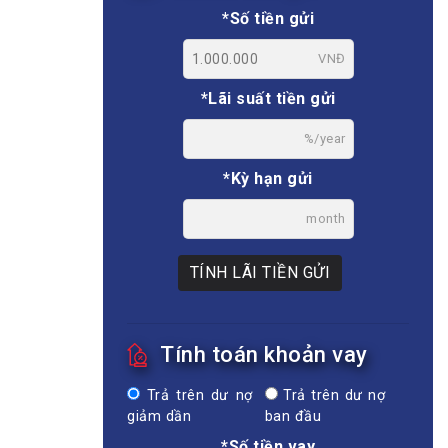
*Số tiền gửi
VNĐ
*Lãi suất tiền gửi
%/year
*Kỳ hạn gửi
month
TÍNH LÃI TIỀN GỬI
Tính toán khoản vay
Trả trên dư nợ
Trả trên dư nợ
giảm dần
ban đầu
*Số tiền vay