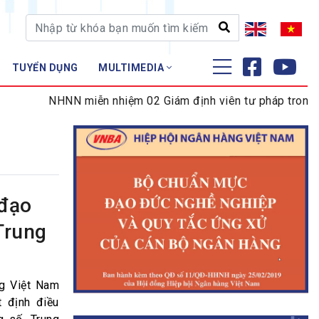
TUYỂN DỤNG
MULTIMEDIA
ĐÀO TẠO - NGHIÊN CỨU
NHNN miễn nhiệm 02 Giám định viên tư pháp trong lĩnh 
Nghiệp vụ - Chứng chỉ
Tập huấn
 đạo
Trung
g Việt Nam
 định điều