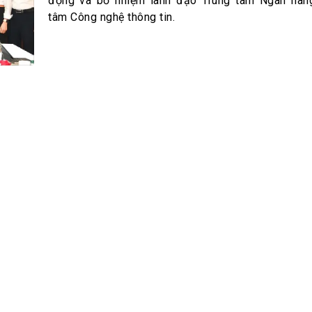
h Tiêu dùng
động và bổ nhiệm lãnh đạo Trung tâm Ngân hàng
tâm Công nghệ thông tin.
tài sản
oán –Thẻ
 trị
iệc làm
 SẢN
TUYỂN DỤNG