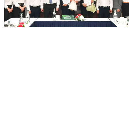
Tài chín
Bộ Chuẩn mực Đạo đức nghề nghiệp
Đấu giá 
Đối tác
Thanh t
Nhà quản
Cơ hội v
GÓP Ý CHÍNH SÁCH
ĐẤU GIÁ TÀI
Dự thảo luật
Tư vấn – Hỏi đáp
Tra cứu văn bản