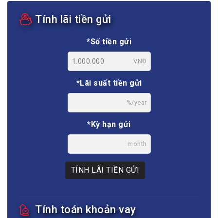
Tính lãi tiền gửi
*Số tiền gửi
VNĐ
*Lãi suất tiền gửi
%/year
*Kỳ hạn gửi
month
TÍNH LÃI TIỀN GỬI
Tính toán khoản vay