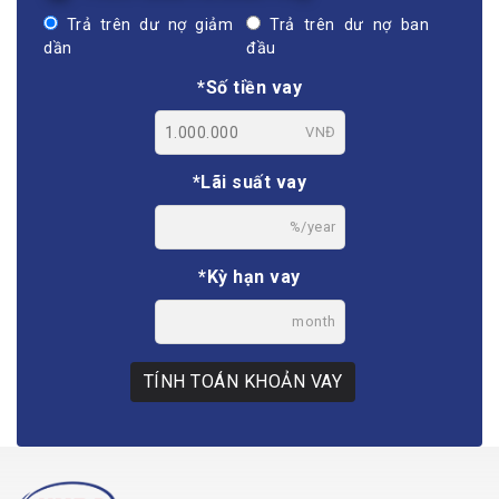
Trả trên dư nợ giảm
Trả trên dư nợ ban
dần
đầu
*Số tiền vay
VNĐ
*Lãi suất vay
%/year
*Kỳ hạn vay
month
TÍNH TOÁN KHOẢN VAY