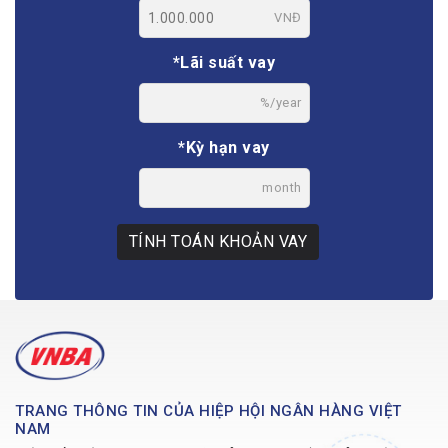
VNĐ
*Lãi suất vay
%/year
*Kỳ hạn vay
month
TÍNH TOÁN KHOẢN VAY
TRANG THÔNG TIN CỦA HIỆP HỘI NGÂN HÀNG VIỆT
NAM