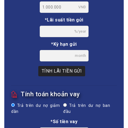
VNĐ
*Lãi suất tiền gửi
%/year
*Kỳ hạn gửi
month
TÍNH LÃI TIỀN GỬI
Tính toán khoản vay
Trả trên dư nợ giảm
Trả trên dư nợ ban
dần
đầu
*Số tiền vay