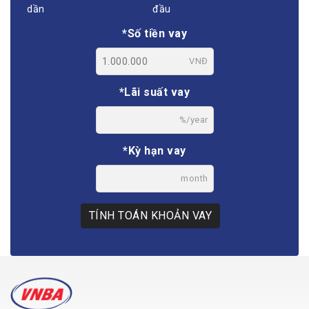
dần
đầu
*Số tiền vay
VNĐ
*Lãi suất vay
%/year
*Kỳ hạn vay
month
TÍNH TOÁN KHOẢN VAY