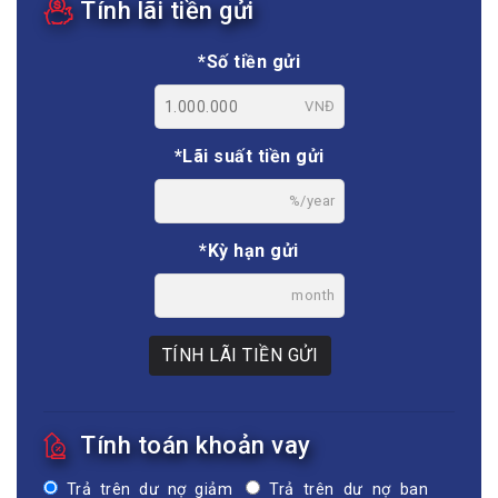
Tính lãi tiền gửi
*Số tiền gửi
VNĐ
*Lãi suất tiền gửi
%/year
*Kỳ hạn gửi
month
TÍNH LÃI TIỀN GỬI
Tính toán khoản vay
Trả trên dư nợ giảm
Trả trên dư nợ ban