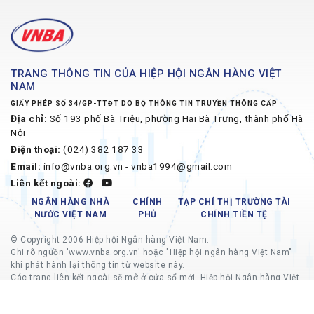
TRANG THÔNG TIN CỦA HIỆP HỘI NGÂN HÀNG VIỆT
NAM
GIẤY PHÉP SỐ 34/GP-TTĐT DO BỘ THÔNG TIN TRUYỀN THÔNG CẤP
Địa chỉ:
Số 193 phố Bà Triệu, phường Hai Bà Trưng, thành phố Hà
Nội
Điện thoại:
(024) 382 187 33
Email:
info@vnba.org.vn - vnba1994@gmail.com
Liên kết ngoài:
NGÂN HÀNG NHÀ
CHÍNH
TẠP CHÍ THỊ TRƯỜNG TÀI
NƯỚC VIỆT NAM
PHỦ
CHÍNH TIỀN TỆ
© Copyright 2006 Hiệp hội Ngân hàng Việt Nam.
Ghi rõ nguồn 'www.vnba.org.vn' hoặc "Hiệp hội ngân hàng Việt Nam"
khi phát hành lại thông tin từ website này.
Các trang liên kết ngoài sẽ mở ở cửa sổ mới, Hiệp hội Ngân hàng Việt
Nam không chịu trách nhiệm về nội dung các trang liên kết ngoài.