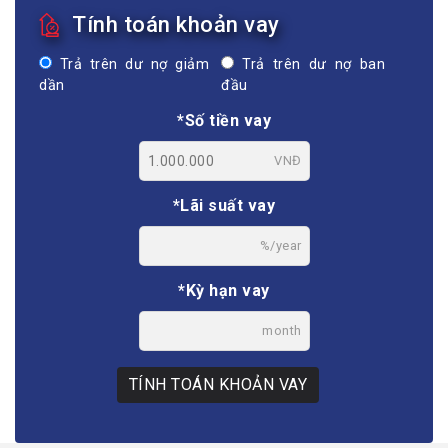
Tính toán khoản vay
Trả trên dư nợ giảm
Trả trên dư nợ ban
dần
đầu
*Số tiền vay
VNĐ
*Lãi suất vay
%/year
*Kỳ hạn vay
month
TÍNH TOÁN KHOẢN VAY