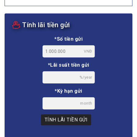
Tính lãi tiền gửi
*Số tiền gửi
VNĐ
*Lãi suất tiền gửi
%/year
*Kỳ hạn gửi
month
TÍNH LÃI TIỀN GỬI