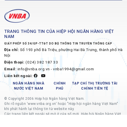
TRANG THÔNG TIN CỦA HIỆP HỘI NGÂN HÀNG VIỆT
NAM
GIẤY PHÉP SỐ 34/GP-TTĐT DO BỘ THÔNG TIN TRUYỀN THÔNG CẤP
Địa chỉ:
Số 193 phố Bà Triệu, phường Hai Bà Trưng, thành phố Hà
Nội
Điện thoại:
(024) 382 187 33
Email:
info@vnba.org.vn - vnba1994@gmail.com
Liên kết ngoài:
NGÂN HÀNG NHÀ
CHÍNH
TẠP CHÍ THỊ TRƯỜNG TÀI
NƯỚC VIỆT NAM
PHỦ
CHÍNH TIỀN TỆ
© Copyright 2006 Hiệp hội Ngân hàng Việt Nam.
Ghi rõ nguồn 'www.vnba.org.vn' hoặc "Hiệp hội ngân hàng Việt Nam"
khi phát hành lại thông tin từ website này.
Các trang liên kết ngoài sẽ mở ở cửa sổ mới, Hiệp hội Ngân hàng Việt
Nam không chịu trách nhiệm về nội dung các trang liên kết ngoài.