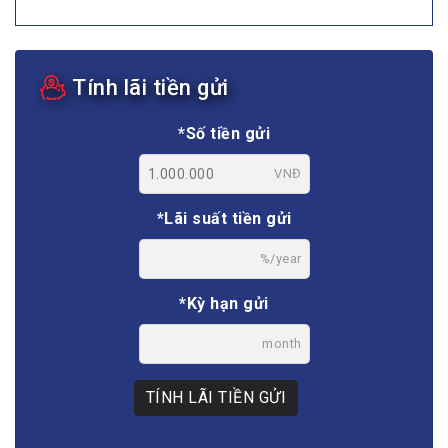
Tính lãi tiền gửi
*Số tiền gửi
VNĐ
*Lãi suất tiền gửi
%/year
*Kỳ hạn gửi
month
TÍNH LÃI TIỀN GỬI