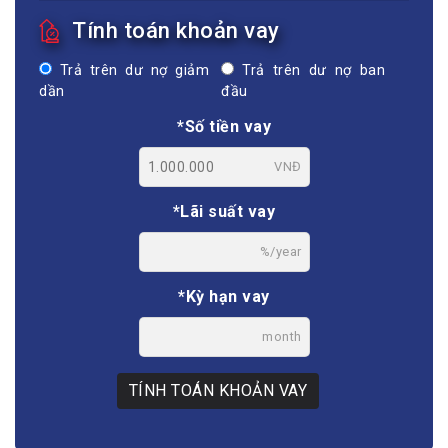
Tính toán khoản vay
Trả trên dư nợ giảm
Trả trên dư nợ ban
dần
đầu
*Số tiền vay
VNĐ
*Lãi suất vay
%/year
*Kỳ hạn vay
month
TÍNH TOÁN KHOẢN VAY