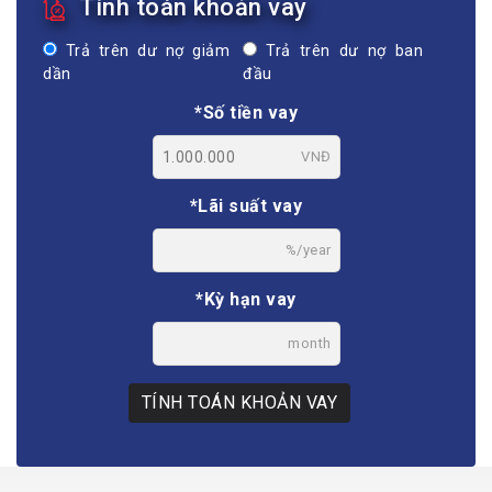
Tính toán khoản vay
Trả trên dư nợ giảm
Trả trên dư nợ ban
dần
đầu
*Số tiền vay
VNĐ
*Lãi suất vay
%/year
*Kỳ hạn vay
month
TÍNH TOÁN KHOẢN VAY