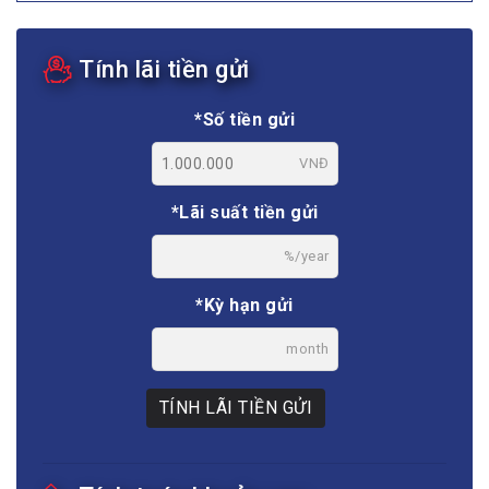
Tính lãi tiền gửi
*Số tiền gửi
VNĐ
*Lãi suất tiền gửi
%/year
*Kỳ hạn gửi
month
TÍNH LÃI TIỀN GỬI