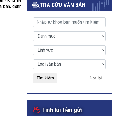
ản trong hệ
TRA CỨU VĂN BẢN
a bàn, dành
MULTIMEDIA
Video
E-magazines
Photos
Tìm kiếm
Đặt lại
Tính lãi tiền gửi