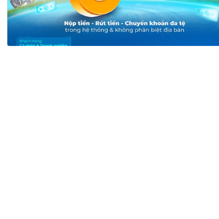
Tài chín
Bộ Chuẩn mực Đạo đức nghề nghiệp
Đấu giá 
Đối tác
Thanh t
Nhà quản
Cơ hội v
GÓP Ý CHÍNH SÁCH
ĐẤU GIÁ TÀI
Dự thảo luật
Tư vấn – Hỏi đáp
Tra cứu văn bản