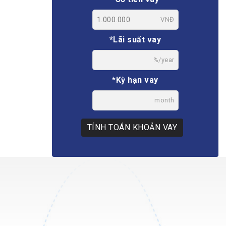
VNĐ
*Lãi suất vay
%/year
*Kỳ hạn vay
month
TÍNH TOÁN KHOẢN VAY