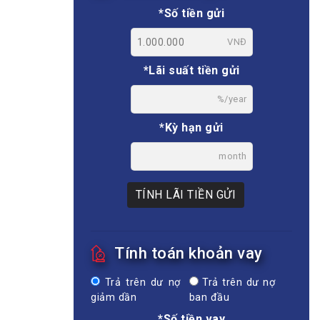
*Số tiền gửi
VNĐ
*Lãi suất tiền gửi
%/year
*Kỳ hạn gửi
month
TÍNH LÃI TIỀN GỬI
Tính toán khoản vay
Trả trên dư nợ
Trả trên dư nợ
giảm dần
ban đầu
*Số tiền vay