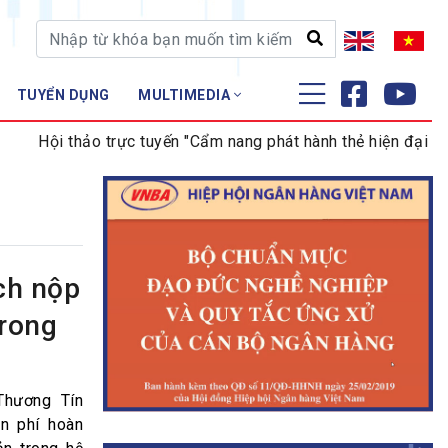
TUYỂN DỤNG
MULTIMEDIA
ĐÀO TẠO - NGHIÊN CỨU
Hội thảo trực tuyến "Cẩm nang phát hành thẻ hiện đại dành 
Nghiệp vụ - Chứng chỉ
Tập huấn
ch nộp
trong
Thương Tín
n phí hoàn