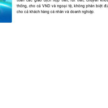
h Tiêu dùng
toàn các giao dịch nộp tiền, rút tiền, chuyển kho
thống, cho cả VND và ngoại tệ, không phân biệt đị
tài sản
cho cả khách hàng cá nhân và doanh nghiệp.
oán –Thẻ
 trị
iệc làm
 SẢN
TUYỂN DỤNG