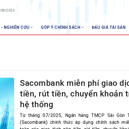
/08/2026
 - NGHIÊN CỨU
GÓP Ý CHÍNH SÁCH
ĐẤU GIÁ TÀI SẢN
HỘI VIÊN
Danh sách hội viên
Gia nhập VNBA
 VNBA
 Tuần VNBA
Sacombank miễn phí giao dị
tiền, rút tiền, chuyển khoản 
gân hàng
hệ thống
t
Từ tháng 07/2025, Ngân hàng TMCP Sài Gòn 
(Sacombank) chính thức áp dụng chính sách miễ