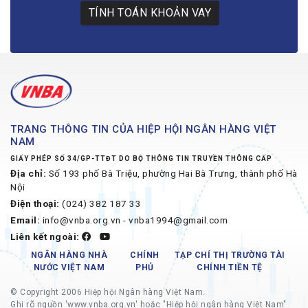
TÍNH TOÁN KHOẢN VAY
TRANG THÔNG TIN CỦA HIỆP HỘI NGÂN HÀNG VIỆT
NAM
GIẤY PHÉP SỐ 34/GP-TTĐT DO BỘ THÔNG TIN TRUYỀN THÔNG CẤP
Địa chỉ:
Số 193 phố Bà Triệu, phường Hai Bà Trưng, thành phố Hà
Nội
Điện thoại:
(024) 382 187 33
Email:
info@vnba.org.vn - vnba1994@gmail.com
Liên kết ngoài:
NGÂN HÀNG NHÀ
CHÍNH
TẠP CHÍ THỊ TRƯỜNG TÀI
NƯỚC VIỆT NAM
PHỦ
CHÍNH TIỀN TỆ
© Copyright 2006 Hiệp hội Ngân hàng Việt Nam.
Ghi rõ nguồn 'www.vnba.org.vn' hoặc "Hiệp hội ngân hàng Việt Nam"