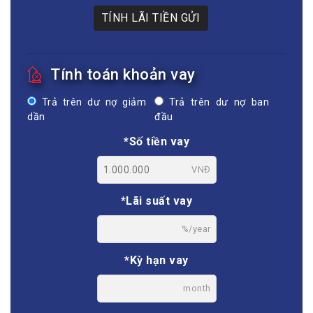
TÍNH LÃI TIỀN GỬI
Tính toán khoản vay
Trả trên dư nợ giảm
Trả trên dư nợ ban
dần
đầu
*Số tiền vay
VNĐ
*Lãi suất vay
%/year
*Kỳ hạn vay
month