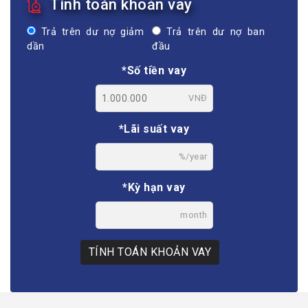
Tính toán khoản vay
Trả trên dư nợ giảm
Trả trên dư nợ ban
dần
đầu
*Số tiền vay
VNĐ
*Lãi suất vay
%/year
*Kỳ hạn vay
month
TÍNH TOÁN KHOẢN VAY