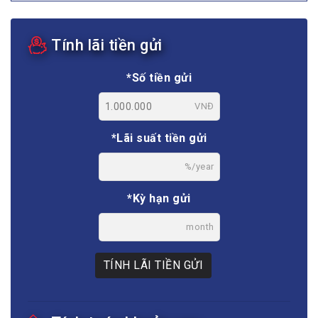
Tính lãi tiền gửi
*Số tiền gửi
VNĐ
*Lãi suất tiền gửi
%/year
*Kỳ hạn gửi
month
TÍNH LÃI TIỀN GỬI