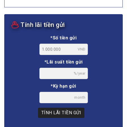
Tính lãi tiền gửi
*Số tiền gửi
VNĐ
*Lãi suất tiền gửi
%/year
*Kỳ hạn gửi
month
TÍNH LÃI TIỀN GỬI