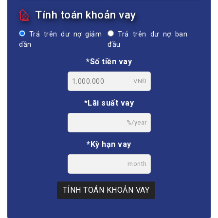
Tính toán khoản vay
Trả trên dư nợ giảm
Trả trên dư nợ ban
dần
đầu
*Số tiền vay
VNĐ
*Lãi suất vay
%/year
*Kỳ hạn vay
month
TÍNH TOÁN KHOẢN VAY