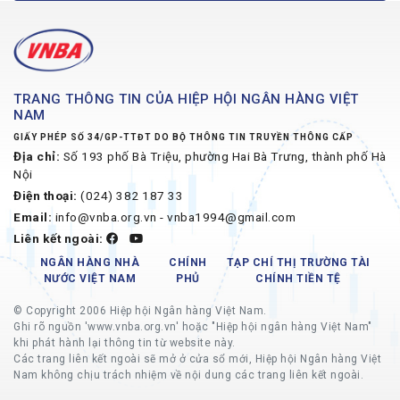
TRANG THÔNG TIN CỦA HIỆP HỘI NGÂN HÀNG VIỆT
NAM
GIẤY PHÉP SỐ 34/GP-TTĐT DO BỘ THÔNG TIN TRUYỀN THÔNG CẤP
Địa chỉ:
Số 193 phố Bà Triệu, phường Hai Bà Trưng, thành phố Hà
Nội
Điện thoại:
(024) 382 187 33
Email:
info@vnba.org.vn - vnba1994@gmail.com
Liên kết ngoài:
NGÂN HÀNG NHÀ
CHÍNH
TẠP CHÍ THỊ TRƯỜNG TÀI
NƯỚC VIỆT NAM
PHỦ
CHÍNH TIỀN TỆ
© Copyright 2006 Hiệp hội Ngân hàng Việt Nam.
Ghi rõ nguồn 'www.vnba.org.vn' hoặc "Hiệp hội ngân hàng Việt Nam"
khi phát hành lại thông tin từ website này.
Các trang liên kết ngoài sẽ mở ở cửa sổ mới, Hiệp hội Ngân hàng Việt
Nam không chịu trách nhiệm về nội dung các trang liên kết ngoài.