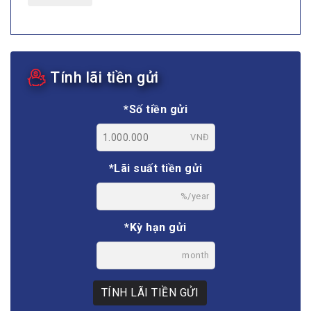
Tính lãi tiền gửi
*Số tiền gửi
VNĐ
*Lãi suất tiền gửi
%/year
*Kỳ hạn gửi
month
TÍNH LÃI TIỀN GỬI