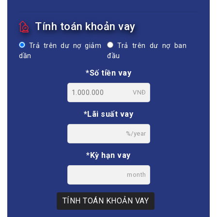
Tính toán khoản vay
Trả trên dư nợ giảm
Trả trên dư nợ ban
dần
đầu
*Số tiền vay
VNĐ
*Lãi suất vay
%/year
*Kỳ hạn vay
month
TÍNH TOÁN KHOẢN VAY