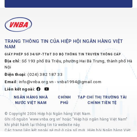
TRANG THÔNG TIN CỦA HIỆP HỘI NGÂN HÀNG VIỆT
NAM
GIẤY PHÉP SỐ 34/GP-TTĐT DO BỘ THÔNG TIN TRUYỀN THÔNG CẤP
Địa chỉ:
Số 193 phố Bà Triệu, phường Hai Bà Trưng, thành phố Hà
Nội
Điện thoại:
(024) 382 187 33
Email:
info@vnba.org.vn - vnba1994@gmail.com
Liên kết ngoài:
NGÂN HÀNG NHÀ
CHÍNH
TẠP CHÍ THỊ TRƯỜNG TÀI
NƯỚC VIỆT NAM
PHỦ
CHÍNH TIỀN TỆ
© Copyright 2006 Hiệp hội Ngân hàng Việt Nam.
Ghi rõ nguồn 'www.vnba.org.vn' hoặc "Hiệp hội ngân hàng Việt Nam"
khi phát hành lại thông tin từ website này.
Các trang liên kết ngoài sẽ mở ở cửa sổ mới, Hiệp hội Ngân hàng Việt
Nam không chịu trách nhiệm về nội dung các trang liên kết ngoài.