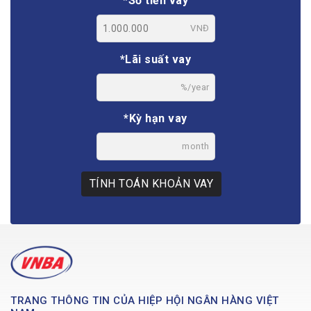
*Số tiền vay
VNĐ
*Lãi suất vay
%/year
*Kỳ hạn vay
month
TÍNH TOÁN KHOẢN VAY
TRANG THÔNG TIN CỦA HIỆP HỘI NGÂN HÀNG VIỆT