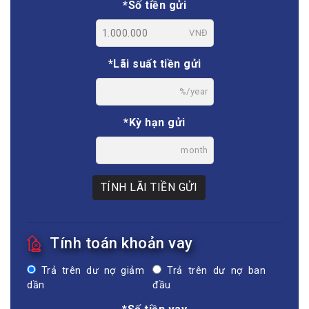
*Số tiền gửi
VNĐ
*Lãi suất tiền gửi
%/year
*Kỳ hạn gửi
month
TÍNH LÃI TIỀN GỬI
Tính toán khoản vay
Trả trên dư nợ giảm
Trả trên dư nợ ban
dần
đầu