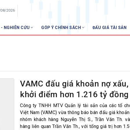
/08/2026
 - NGHIÊN CỨU
GÓP Ý CHÍNH SÁCH
ĐẤU GIÁ TÀI SẢN
HỘI VIÊN
Danh sách hội viên
Gia nhập VNBA
 VNBA
 Tuần VNBA
VAMC đấu giá khoản nợ xấu, 
khởi điểm hơn 1.216 tỷ đồng
gân hàng
t
Công ty TNHH MTV Quản lý tài sản của các tổ ch
Việt Nam (VAMC) vừa thông báo bán đấu giá khoản
nhóm khách hàng Nguyễn Thị S., Trần Văn Th. v
hàng liên quan Trần Văn Th., với tổng giá trị hơn 1.