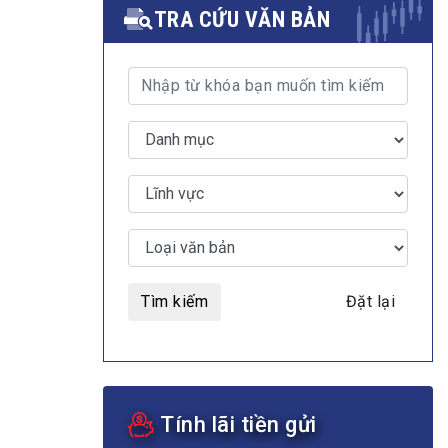
TRA CỨU VĂN BẢN
MULTIMEDIA
Video
E-magazines
Photos
Tìm kiếm
Đặt lại
Tính lãi tiền gửi