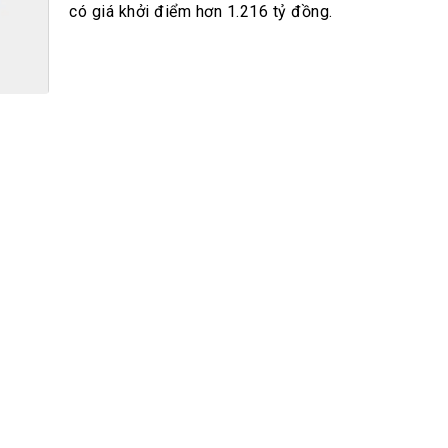
h Tiêu dùng
có giá khởi điểm hơn 1.216 tỷ đồng.
tài sản
oán –Thẻ
 trị
iệc làm
 SẢN
TUYỂN DỤNG