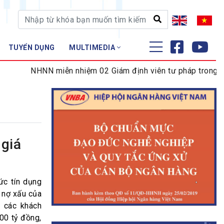
TUYỂN DỤNG
MULTIMEDIA
ĐÀO TẠO - NGHIÊN CỨU
NHNN miễn nhiệm 02 Giám định viên tư pháp trong lĩnh v
Nghiệp vụ - Chứng chỉ
Tập huấn
giá
ức tín dụng
 nợ xấu của
à các khách
500 tỷ đồng,