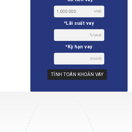
VNĐ
*Lãi suất vay
%/year
*Kỳ hạn vay
month
TÍNH TOÁN KHOẢN VAY