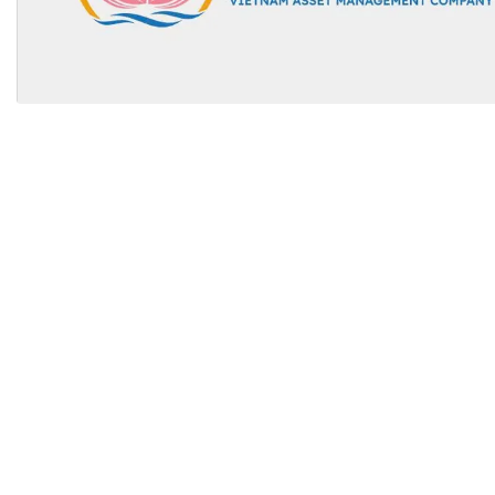
Tài chín
Bộ Chuẩn mực Đạo đức nghề nghiệp
Đấu giá 
Đối tác
Thanh t
Nhà quản
Cơ hội v
GÓP Ý CHÍNH SÁCH
ĐẤU GIÁ TÀI
Dự thảo luật
Tư vấn – Hỏi đáp
Tra cứu văn bản