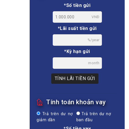
*Số tiền gửi
VNĐ
*Lãi suất tiền gửi
%/year
*Kỳ hạn gửi
month
TÍNH LÃI TIỀN GỬI
Tính toán khoản vay
Trả trên dư nợ
Trả trên dư nợ
giảm dần
ban đầu
*Số tiền vay