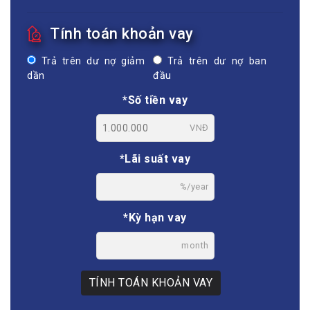
Tính toán khoản vay
Trả trên dư nợ giảm
Trả trên dư nợ ban
dần
đầu
*Số tiền vay
VNĐ
*Lãi suất vay
%/year
*Kỳ hạn vay
month
TÍNH TOÁN KHOẢN VAY