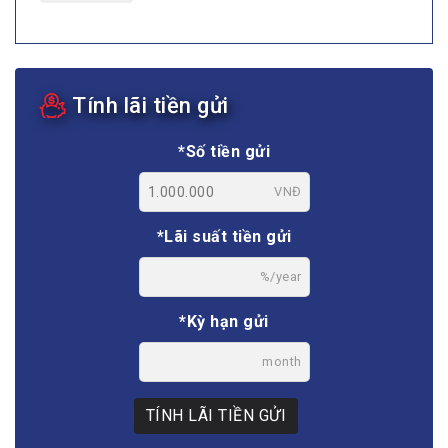
Tính lãi tiền gửi
*Số tiền gửi
VNĐ
*Lãi suất tiền gửi
%/year
*Kỳ hạn gửi
month
TÍNH LÃI TIỀN GỬI