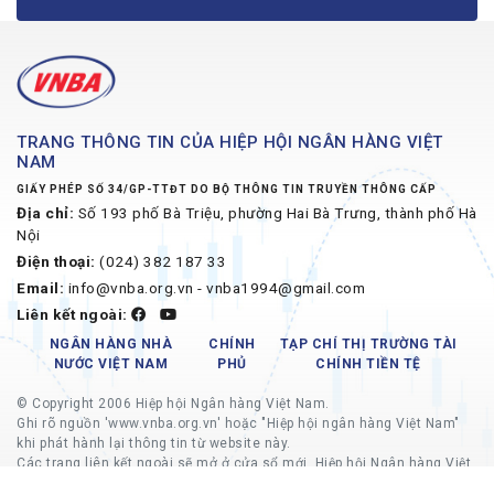
TRANG THÔNG TIN CỦA HIỆP HỘI NGÂN HÀNG VIỆT
NAM
GIẤY PHÉP SỐ 34/GP-TTĐT DO BỘ THÔNG TIN TRUYỀN THÔNG CẤP
Địa chỉ:
Số 193 phố Bà Triệu, phường Hai Bà Trưng, thành phố Hà
Nội
Điện thoại:
(024) 382 187 33
Email:
info@vnba.org.vn - vnba1994@gmail.com
Liên kết ngoài:
NGÂN HÀNG NHÀ
CHÍNH
TẠP CHÍ THỊ TRƯỜNG TÀI
NƯỚC VIỆT NAM
PHỦ
CHÍNH TIỀN TỆ
© Copyright 2006 Hiệp hội Ngân hàng Việt Nam.
Ghi rõ nguồn 'www.vnba.org.vn' hoặc "Hiệp hội ngân hàng Việt Nam"
khi phát hành lại thông tin từ website này.
Các trang liên kết ngoài sẽ mở ở cửa sổ mới, Hiệp hội Ngân hàng Việt
Nam không chịu trách nhiệm về nội dung các trang liên kết ngoài.