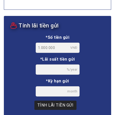
Tính lãi tiền gửi
*Số tiền gửi
VNĐ
*Lãi suất tiền gửi
%/year
*Kỳ hạn gửi
month
TÍNH LÃI TIỀN GỬI