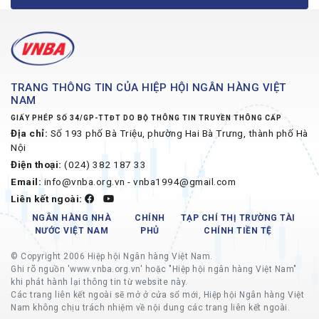
TRANG THÔNG TIN CỦA HIỆP HỘI NGÂN HÀNG VIỆT
NAM
GIẤY PHÉP SỐ 34/GP-TTĐT DO BỘ THÔNG TIN TRUYỀN THÔNG CẤP
Địa chỉ:
Số 193 phố Bà Triệu, phường Hai Bà Trưng, thành phố Hà
Nội
Điện thoại:
(024) 382 187 33
Email:
info@vnba.org.vn - vnba1994@gmail.com
Liên kết ngoài:
NGÂN HÀNG NHÀ
CHÍNH
TẠP CHÍ THỊ TRƯỜNG TÀI
NƯỚC VIỆT NAM
PHỦ
CHÍNH TIỀN TỆ
© Copyright 2006 Hiệp hội Ngân hàng Việt Nam.
Ghi rõ nguồn 'www.vnba.org.vn' hoặc "Hiệp hội ngân hàng Việt Nam"
khi phát hành lại thông tin từ website này.
Các trang liên kết ngoài sẽ mở ở cửa sổ mới, Hiệp hội Ngân hàng Việt
Nam không chịu trách nhiệm về nội dung các trang liên kết ngoài.