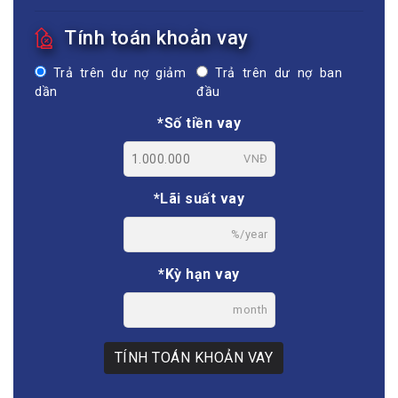
Tính toán khoản vay
Trả trên dư nợ giảm
Trả trên dư nợ ban
dần
đầu
*Số tiền vay
VNĐ
*Lãi suất vay
%/year
*Kỳ hạn vay
month
TÍNH TOÁN KHOẢN VAY