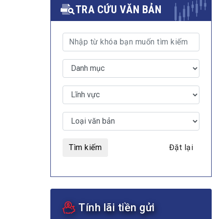
TRA CỨU VĂN BẢN
MULTIMEDIA
Video
E-magazines
Photos
Tìm kiếm
Đặt lại
Tính lãi tiền gửi