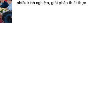
h Tiêu dùng
nhiều kinh nghiệm, giải pháp thiết thực.
tài sản
oán –Thẻ
 trị
iệc làm
 SẢN
TUYỂN DỤNG