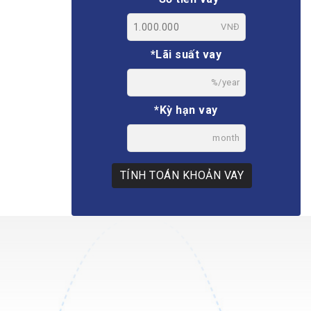
VNĐ
*Lãi suất vay
%/year
*Kỳ hạn vay
month
TÍNH TOÁN KHOẢN VAY