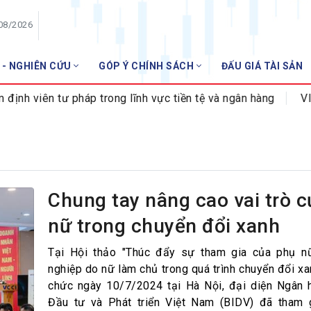
/08/2026
 - NGHIÊN CỨU
GÓP Ý CHÍNH SÁCH
ĐẤU GIÁ TÀI SẢN
HỘI VIÊN
 viên tư pháp trong lĩnh vực tiền tệ và ngân hàng
VIB đ
Danh sách hội viên
Gia nhập VNBA
 VNBA
 Tuần VNBA
Chung tay nâng cao vai trò 
nữ trong chuyển đổi xanh
gân hàng
t
Tại Hội thảo "Thúc đẩy sự tham gia của phụ n
nghiệp do nữ làm chủ trong quá trình chuyển đổi xa
chức ngày 10/7/2024 tại Hà Nội, đại diện Ngân
Đầu tư và Phát triển Việt Nam (BIDV) đã tham 