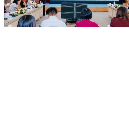
Tài chín
Bộ Chuẩn mực Đạo đức nghề nghiệp
Đấu giá 
Đối tác
Thanh t
Nhà quản
Cơ hội v
GÓP Ý CHÍNH SÁCH
ĐẤU GIÁ TÀI
Dự thảo luật
Tư vấn – Hỏi đáp
Tra cứu văn bản