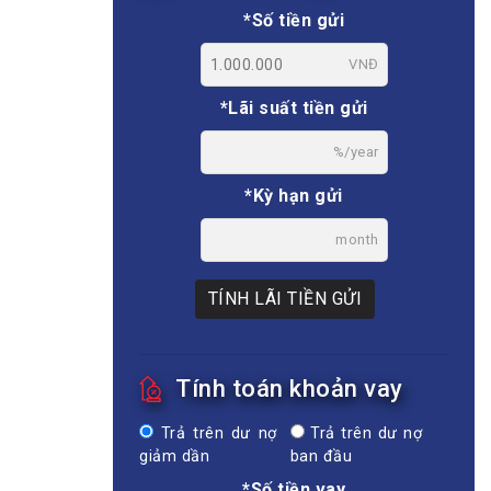
*Số tiền gửi
VNĐ
*Lãi suất tiền gửi
%/year
*Kỳ hạn gửi
month
TÍNH LÃI TIỀN GỬI
Tính toán khoản vay
Trả trên dư nợ
Trả trên dư nợ
giảm dần
ban đầu
*Số tiền vay