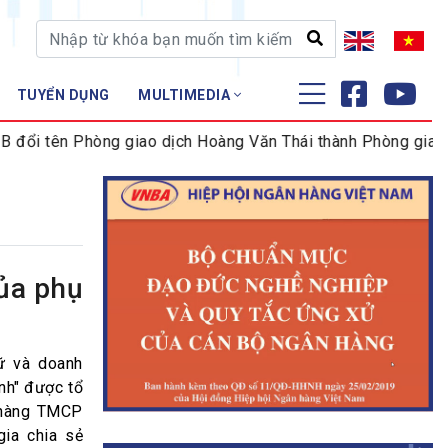
TUYỂN DỤNG
MULTIMEDIA
ĐÀO TẠO - NGHIÊN CỨU
ổi tên Phòng giao dịch Hoàng Văn Thái thành Phòng giao dị
Nghiệp vụ - Chứng chỉ
Tập huấn
của phụ
ữ và doanh
nh" được tổ
 hàng TMCP
gia chia sẻ