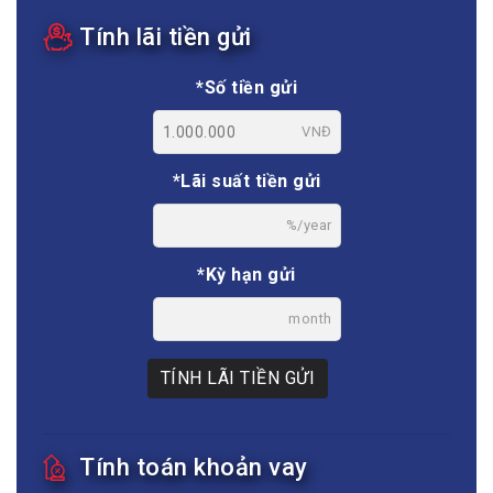
Tính lãi tiền gửi
*Số tiền gửi
VNĐ
*Lãi suất tiền gửi
%/year
*Kỳ hạn gửi
month
TÍNH LÃI TIỀN GỬI
Tính toán khoản vay