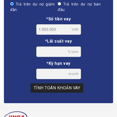
Trả trên dư nợ giảm
Trả trên dư nợ ban
dần
đầu
*Số tiền vay
VNĐ
*Lãi suất vay
%/year
*Kỳ hạn vay
month
TÍNH TOÁN KHOẢN VAY