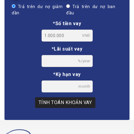
Trả trên dư nợ giảm
Trả trên dư nợ ban
dần
đầu
*Số tiền vay
VNĐ
*Lãi suất vay
%/year
*Kỳ hạn vay
month
TÍNH TOÁN KHOẢN VAY