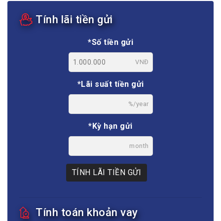
Tính lãi tiền gửi
*Số tiền gửi
VNĐ
*Lãi suất tiền gửi
%/year
*Kỳ hạn gửi
month
TÍNH LÃI TIỀN GỬI
Tính toán khoản vay