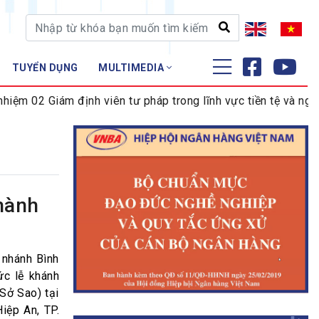
TUYỂN DỤNG
MULTIMEDIA
ĐÀO TẠO - NGHIÊN CỨU
 02 Giám định viên tư pháp trong lĩnh vực tiền tệ và ngân h
Nghiệp vụ - Chứng chỉ
Tập huấn
hành
 nhánh Bình
ức lễ khánh
Sở Sao) tại
iệp An, TP.