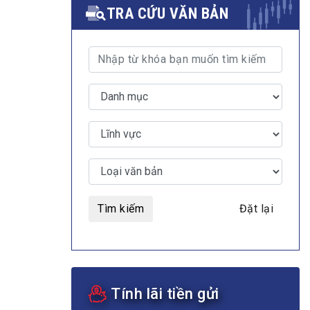
TRA CỨU VĂN BẢN
MULTIMEDIA
Video
E-magazines
Photos
Tìm kiếm
Đặt lại
Tính lãi tiền gửi