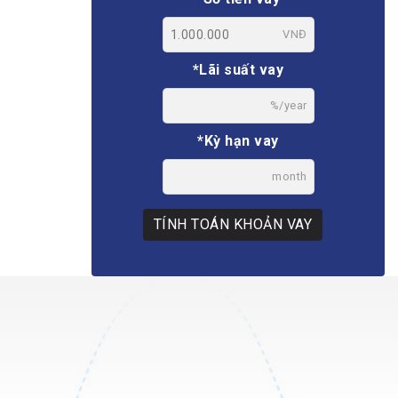
VNĐ
*Lãi suất vay
%/year
*Kỳ hạn vay
month
TÍNH TOÁN KHOẢN VAY