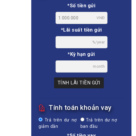
*Số tiền gửi
VNĐ
*Lãi suất tiền gửi
%/year
*Kỳ hạn gửi
month
TÍNH LÃI TIỀN GỬI
Tính toán khoản vay
Trả trên dư nợ
Trả trên dư nợ
giảm dần
ban đầu
*Số tiền vay