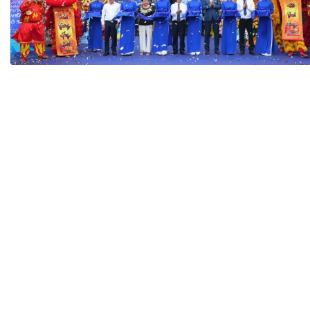
Tài chín
Bộ Chuẩn mực Đạo đức nghề nghiệp
Đấu giá 
Đối tác
Thanh t
Nhà quản
Cơ hội v
GÓP Ý CHÍNH SÁCH
ĐẤU GIÁ TÀI
Dự thảo luật
Tư vấn – Hỏi đáp
Tra cứu văn bản