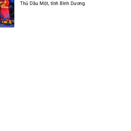
h Tiêu dùng
Thủ Dầu Một, tỉnh Bình Dương.
tài sản
oán –Thẻ
 trị
iệc làm
 SẢN
TUYỂN DỤNG